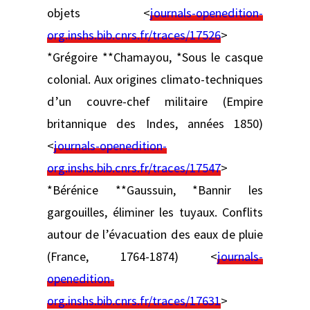
objets <
journals-openedition-
org.inshs.bib.cnrs.fr/traces/17526
>
*Grégoire **Chamayou, *Sous le casque
colonial. Aux origines climato-techniques
d’un couvre-chef militaire (Empire
britannique des Indes, années 1850)
<
journals-openedition-
org.inshs.bib.cnrs.fr/traces/17547
>
*Bérénice **Gaussuin, *Bannir les
gargouilles, éliminer les tuyaux. Conflits
autour de l’évacuation des eaux de pluie
(France, 1764-1874) <
journals-
openedition-
org.inshs.bib.cnrs.fr/traces/17631
>