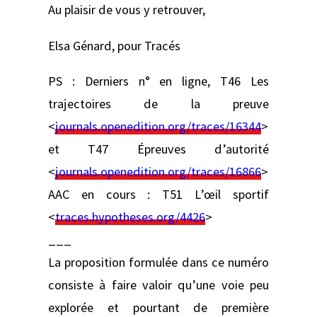
Au plaisir de vous y retrouver,
Elsa Génard, pour Tracés
PS : Derniers n° en ligne, T46 Les
trajectoires de la preuve
<
journals.openedition.org/traces/16344
>
et T47 Épreuves d’autorité
<
journals.openedition.org/traces/16866
>
AAC en cours : T51 L’œil sportif
<
traces.hypotheses.org/4426
>
___
La proposition formulée dans ce numéro
consiste à faire valoir qu’une voie peu
explorée et pourtant de première