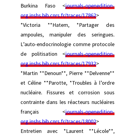
Burkina Faso <
journals-openedition-
org.inshs.bib.cnrs.fr/traces/17862
>
*Victoria **Hatem, *Partager des
ampoules, manipuler des seringues.
L’auto-endocrinologie comme protocole
de politisation <
journals-openedition-
org.inshs.bib.cnrs.fr/traces/17932
>
*Martin **Denoun**, Pierre **Delvenne**
et Céline **Parotte, *Troubles à l’ordre
nucléaire. Fissures et corrosion sous
contrainte dans les réacteurs nucléaires
français <
journals-openedition-
org.inshs.bib.cnrs.fr/traces/18002
>
Entretien avec *Laurent **Lécole**,