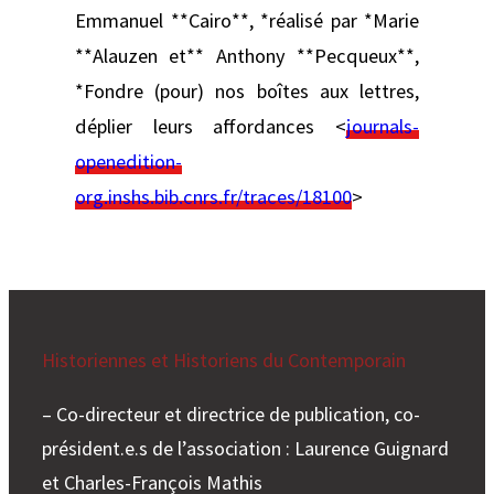
Emmanuel **Cairo**, *réalisé par *Marie
**Alauzen et** Anthony **Pecqueux**,
*Fondre (pour) nos boîtes aux lettres,
déplier leurs affordances <
journals-
openedition-
org.inshs.bib.cnrs.fr/traces/18100
>
Historiennes et Historiens du Contemporain
– Co-directeur et directrice de publication, co-
président.e.s de l’association : Laurence Guignard
et Charles-François Mathis