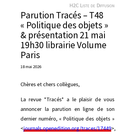
e
H2C Liste de Diffusion
r
Parution Tracés – T48
« Politique des objets »
& présentation 21 mai
19h30 librairie Volume
Paris
18 mai 2026
Chères et chers collègues,
La revue *Tracés* a le plaisir de vous
annoncer la parution en ligne de son
dernier numéro, « Politique des objets »
<
journals.openedition.org/traces/17449
>,