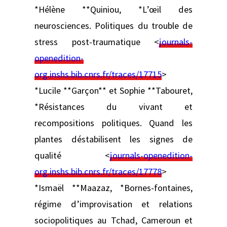
*Hélène **Quiniou, *L’œil des
neurosciences. Politiques du trouble de
stress post-traumatique <
journals-
openedition-
org.inshs.bib.cnrs.fr/traces/17715
>
*Lucile **Garçon** et Sophie **Tabouret,
*Résistances du vivant et
recompositions politiques. Quand les
plantes déstabilisent les signes de
qualité <
journals-openedition-
org.inshs.bib.cnrs.fr/traces/17778
>
*Ismaël **Maazaz, *Bornes-fontaines,
régime d’improvisation et relations
sociopolitiques au Tchad, Cameroun et