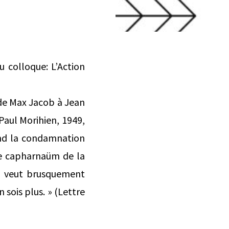
 colloque: L’Action
e de Max Jacob à Jean
Paul Morihien, 1949,
and la condamnation
ce capharnaüm de la
é) veut brusquement
 sois plus. » (Lettre