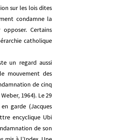
n sur les lois dites
cument condamne la
y opposer. Certains
érarchie catholique
te un regard aussi
ur le mouvement des
ondamnation de cinq
 Weber, 1964). Le 29
e en garde (Jacques
ttre encyclique Ubi
condamnation de son
 mis à l’Index. Une