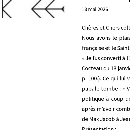
18 mai 2026
Chères et Chers col
Nous avons le plai
française et le Sai
« Je fus converti à 
Cocteau du 18 janvi
p. 100.). Ce qui l
papale tombe : « V
politique à coup d
après m’avoir comblé
de Max Jacob à Jean 
Présentation :