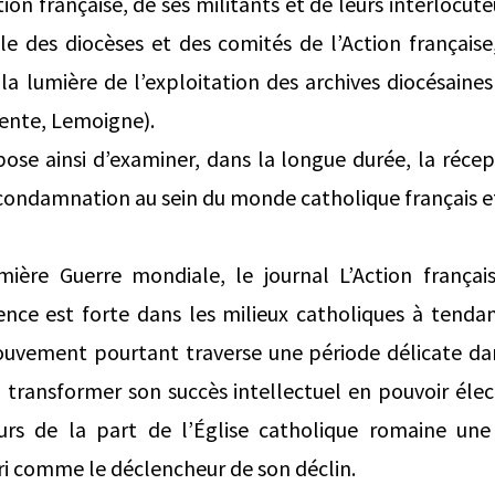
tion française, de ses militants et de leurs interlocute
elle des diocèses et des comités de l’Action françai
 la lumière de l’exploitation des archives diocésaine
rente, Lemoigne).
ose ainsi d’examiner, dans la longue durée, la réce
 condamnation au sein du monde catholique français e
mière Guerre mondiale, le journal L’Action franç
ence est forte dans les milieux catholiques à tendan
uvement pourtant traverse une période délicate dan
transformer son succès intellectuel en pouvoir élec
eurs de la part de l’Église catholique romaine une
ri comme le déclencheur de son déclin.