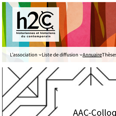
Aller
au
contenu
L’association
Liste de diffusion
Annuaire
Thèse
AAC-Collo