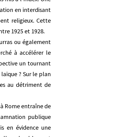
tion en interdisant
nt religieux. Cette
ntre 1925 et 1928.
Maurras ou également
erché à accélérer le
pective un tournant
 laïque ? Sur le plan
ues au détriment de
ce à Rome entraîne de
damnation publique
is en évidence une