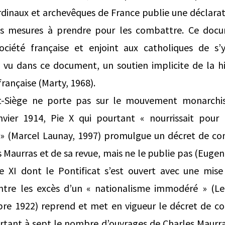
dinaux et archevêques de France publie une déclaratio
 les mesures à prendre pour les combattre. Ce do
société française et enjoint aux catholiques de s’
vu dans ce document, un soutien implicite de la hi
 française (Marty, 1968).
int-Siège ne porte pas sur le mouvement monarchis
anvier 1914, Pie X qui pourtant « nourrissait po
 » (Marcel Launay, 1997) promulgue un décret de c
 Maurras et de sa revue, mais ne le publie pas (Eugen
 XI dont le Pontificat s’est ouvert avec une mis
ntre les excès d’un « nationalisme immodéré » (Le
re 1922) reprend et met en vigueur le décret de 
rtant à sept le nombre d’ouvrages de Charles Maurras