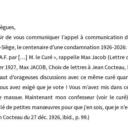
lègues,
sir de vous communiquer l’appel à communication du
nt-Siège, le centenaire d’une condamnation 1926-2026:
l’A.F. par […] M. le Curé », rappelle Max Jacob (Lettr
er 1927, Max JACOB, Choix de lettres à Jean Cocteau, 
ui vaut d’orageuses discussions avec ce même curé qu
ous avez exigé que je vote ! Vous m’avez mis dans 
e massue. Maintenant mon confesseur (voir le cur
 de petites manœuvres pour que j’en sois, que je n’en
Cocteau du 27 déc. 1926, ibid., p. 99.)