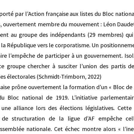
orté par l’Action française aux listes du Bloc nation
is, ouvertement membre du mouvement : Léon Daudet 
ement au groupe des indépendants (29 membres) qui t
e la République vers le corporatisme. Un positionnem
re l’empêche de participer à un gouvernement. Iso
ce groupe chercher à susciter l’union des partis d
es électorales (Schmidt-Trimborn, 2022)
çaise prône ouvertement la formation d’un « Bloc de
 Bloc national de 1919. L’initiative parlementai
ne alliance lors des élections législatives. Cette 
 de structuration de la ligue d’AF empêche cell
ssemblée nationale. Cet échec montre alors « l’inef