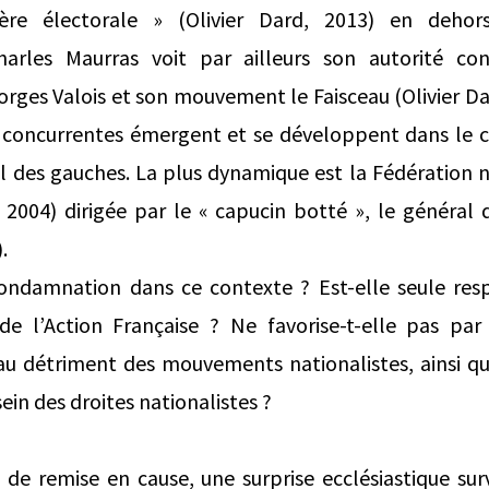
ère électorale » (Olivier Dard, 2013) en dehor
harles Maurras voit par ailleurs son autorité co
ges Valois et son mouvement le Faisceau (Olivier Dar
s concurrentes émergent et se développent dans le co
l des gauches. La plus dynamique est la Fédération 
 2004) dirigée par le « capucin botté », le général 
.
condamnation dans ce contexte ? Est-elle seule res
de l’Action Française ? Ne favorise-t-elle pas par 
s au détriment des mouvements nationalistes, ainsi q
ein des droites nationalistes ?
 de remise en cause, une surprise ecclésiastique sur