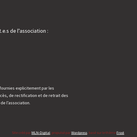
.e.s de l’association :
fournies explicitement par les
cès, de rectification et de retrait des
e l’association.
Site créé par
MLN-Digital
, propulsé par
Wordpress
, basé sur le thème
Frost
.