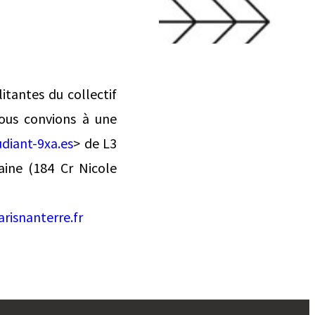
itantes du collectif
vous convions à une
udiant-9xa.es
> de L3
aine (184 Cr Nicole
isnanterre.fr