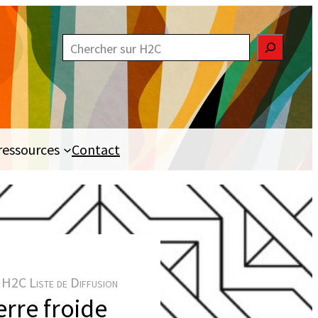
R
e
c
h
e
ressources
Contact
r
c
h
e
r
H2C Liste de Diffusion
rre froide