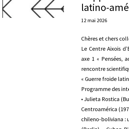
latino-amé
12 mai 2026
Chères et chers col
Le Centre Aixois d
axe 1 « Pensées, ac
rencontre scientifiqu
« Guerre froide lati
Programme des inte
• Julieta Rostica (B
Centroamérica (1976
chileno-boliviana : 