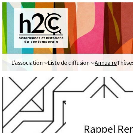
Aller
au
contenu
L’association
Liste de diffusion
Annuaire
Thèse
Rappel Ren