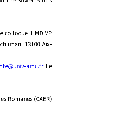
d the Soviet Bloc’s
 de colloque 1 MD VP
chuman, 13100 Aix-
ente@univ-amu.fr
Le
udes Romanes (CAER)