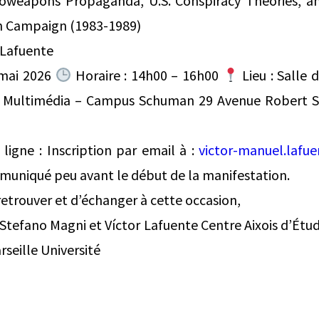
ioweapons Propaganda, U.S. Conspiracy Theories, an
n Campaign (1983-1989)
 Lafuente
 mai 2026
Horaire : 14h00 – 16h00
Lieu : Salle
Multimédia – Campus Schuman 29 Avenue Robert S
 ligne : Inscription par email à :
victor-manuel.lafu
muniqué peu avant le début de la manifestation.
 retrouver et d’échanger à cette occasion,
 Stefano Magni et Víctor Lafuente Centre Aixois d’Ét
seille Université