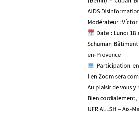
(Berlin) – Cuban B
AIDS Disinformatio
Modérateur : Víctor
Date : Lundi 18
Schuman Bâtiment 
en-Provence
Participation en
lien Zoom sera com
Au plaisir de vous y
Bien cordialement,
UFR ALLSH – Aix-Mar