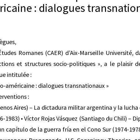
ricaine : dialogues transnati
lègues,
’Études Romanes (CAER) d’Aix-Marseille Université, d
tions et structures socio-politiques », a le plaisir d
e intitulée :
no-américaine : dialogues transnationaux »
rventions :
uenos Aires) – La dictadura militar argentina y la luch
-1983) • Víctor Rojas Vásquez (Santiago du Chili) – D
un capítulo de la guerra fría en el Cono Sur (1974-19