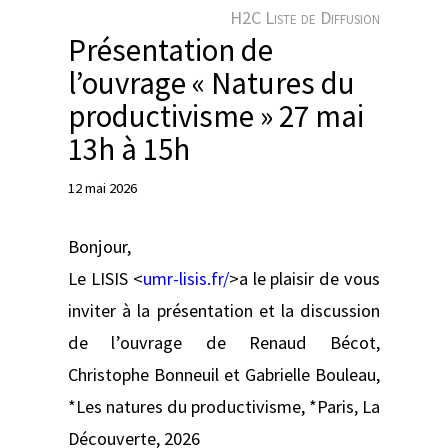
e
H2C Liste de Diffusion
r
Présentation de
l’ouvrage « Natures du
productivisme » 27 mai
13h à 15h
12 mai 2026
Bonjour,
Le LISIS <
umr-lisis.fr/
>a le plaisir de vous
inviter à la présentation et la discussion
de l’ouvrage de Renaud Bécot,
Christophe Bonneuil et Gabrielle Bouleau,
*Les natures du productivisme, *Paris, La
Découverte, 2026