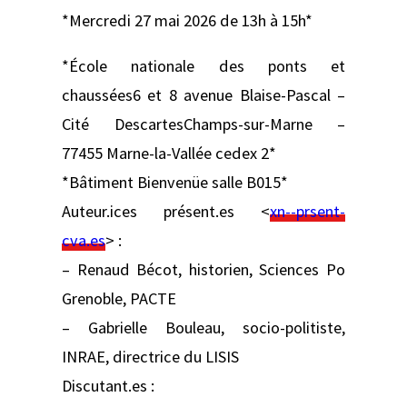
*Mercredi 27 mai 2026 de 13h à 15h*
*École nationale des ponts et
chaussées6 et 8 avenue Blaise-Pascal –
Cité DescartesChamps-sur-Marne –
77455 Marne-la-Vallée cedex 2*
*Bâtiment Bienvenüe salle B015*
Auteur.ices présent.es <
xn--prsent-
cva.es
> :
– Renaud Bécot, historien, Sciences Po
Grenoble, PACTE
– Gabrielle Bouleau, socio-politiste,
INRAE, directrice du LISIS
Discutant.es :