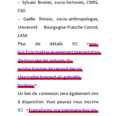
– Sylvain Brunier, socio-historien, CNRS,
CSO
– Gaëlle Ronsin, socio-anthropologue,
Université Bourgogne-Franche-Comté,
LASA
Plus de détails ICI <
umr-
lisis.fr/actualites/evenement/presentation-
de-louvrage-les-natures-du-
productivisme-de-renaud-becot-
christophe-bonneuil-et-gabrielle-
bouleau/
> .
Un lien de connexion sera également mis
à disposition. Vous pouvez vous inscrire
ICI <
framaforms.org/seminaire-lisis-les-