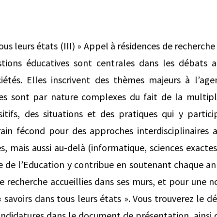
ous leurs états (III) » Appel à résidences de recherche 
tions éducatives sont centrales dans les débats ac
ciétés. Elles inscrivent des thèmes majeurs à l’ag
les sont par nature complexes du fait de la multipl
sitifs, des situations et des pratiques qui y partic
rain fécond pour des approches interdisciplinaires a
s, mais aussi au-delà (informatique, sciences exacte
re de l’Education y contribue en soutenant chaque an
 de recherche accueillies dans ses murs, et pour une n
savoirs dans tous leurs états ». Vous trouverez le dé
andidatures dans le document de présentation, ainsi 