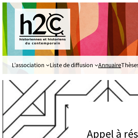
Aller
au
contenu
L’association
Liste de diffusion
Annuaire
Thèse
Appel à rés