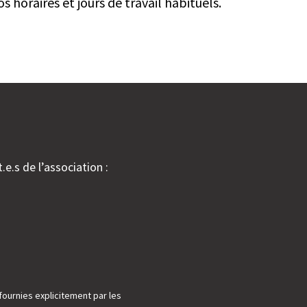
s horaires et jours de travail habituels.
.e.s de l’association :
fournies explicitement par les