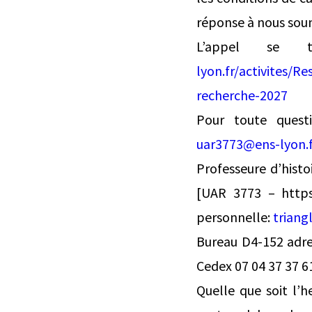
réponse à nous soum
L’appel se
lyon.fr/activites/R
recherche-2027
Pour toute quest
uar3773@ens-lyon.f
Professeure d’hist
[UAR 3773 – https
personnelle:
triang
Bureau D4-152 adre
Cedex 07 04 37 37 61
Quelle que soit l’