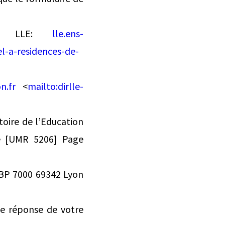
du LLE:
lle.ens-
el-a-residences-de-
n.fr
<
mailto:
dirlle-
oire de l’Education
le [UMR 5206] Page
 BP 7000 69342 Lyon
ne réponse de votre