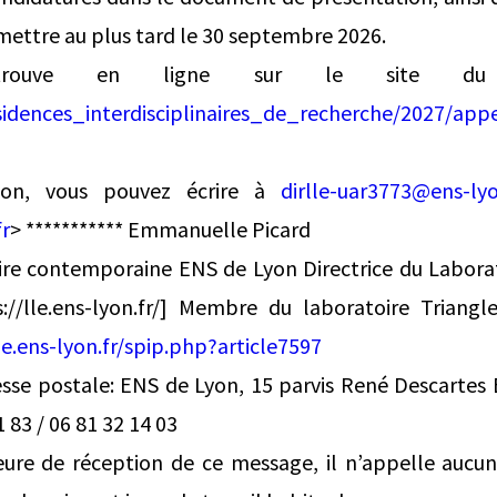
ettre au plus tard le 30 septembre 2026.
 trouve en ligne sur le site 
esidences_interdisciplinaires_de_recherche/2027/app
ion, vous pouvez écrire à
dirlle-uar3773@ens-lyo
r
> *********** Emmanuelle Picard
oire contemporaine ENS de Lyon Directrice du Laborat
://lle.ens-lyon.fr/] Membre du laboratoire Triang
le.ens-lyon.fr/spip.php?article7597
sse postale: ENS de Lyon, 15 parvis René Descartes
 83 / 06 81 32 14 03
heure de réception de ce message, il n’appelle aucu