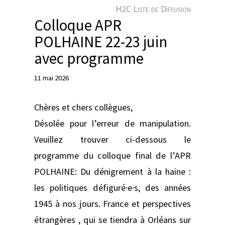
e
H2C Liste de Diffusion
r
Colloque APR
POLHAINE 22-23 juin
avec programme
11 mai 2026
Chères et chers collègues,
Désolée pour l’erreur de manipulation.
Veuillez trouver ci-dessous le
programme du colloque final de l’APR
POLHAINE: Du dénigrement à la haine :
les politiques défiguré·e·s, des années
1945 à nos jours. France et perspectives
étrangères , qui se tiendra à Orléans sur