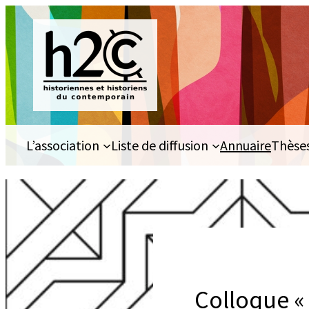
Aller
au
contenu
L’association
Liste de diffusion
Annuaire
Thèse
Colloque «