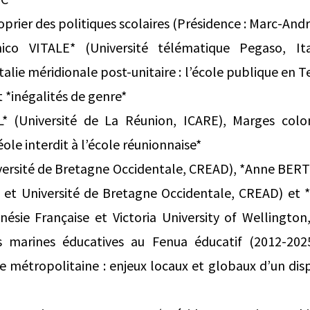
oprier des politiques scolaires (Présidence : Marc-Andr
co VITALE* (Université télématique Pegaso, Ita
talie méridionale post-unitaire : l’école publique en 
t *inégalités de genre*
L* (Université de La Réunion, ICARE), Marges colon
réole interdit à l’école réunionnaise*
versité de Bretagne Occidentale, CREAD), *Anne BE
 et Université de Bretagne Occidentale, CREAD) et
nésie Française et Victoria University of Wellingto
s marines éducatives au Fenua éducatif (2012-2025
ce métropolitaine : enjeux locaux et globaux d’un disp