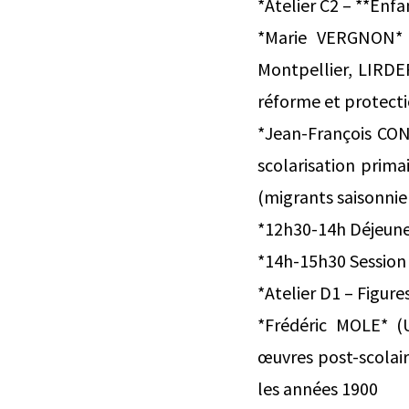
*Atelier C2 – **Enf
*Marie VERGNON* (
Montpellier, LIRDEF
réforme et protecti
*Jean-François COND
scolarisation prima
(migrants saisonnie
*12h30-14h Déjeune
*14h-15h30 Session
*Atelier D1 – Figur
*Frédéric MOLE* (U
œuvres post-scolair
les années 1900