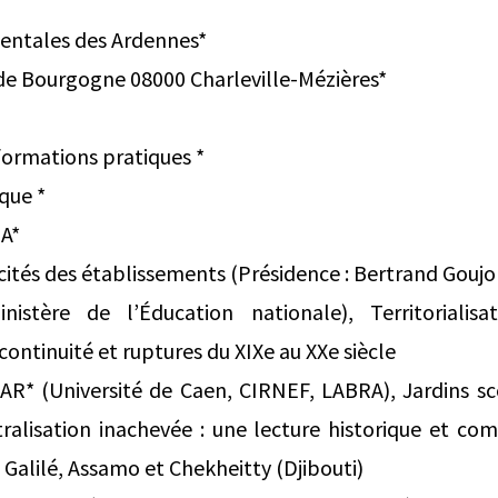
entales des Ardennes*
 de Bourgogne 08000 Charleville-Mézières*
nformations pratiques *
que *
 A*
icités des établissements (Présidence : Bertrand Goujo
nistère de l’Éducation nationale), Territorialisa
 continuité et ruptures du XIXe au XXe siècle
R* (Université de Caen, CIRNEF, LABRA), Jardins sc
tralisation inachevée : une lecture historique et co
 Galilé, Assamo et Chekheitty (Djibouti)