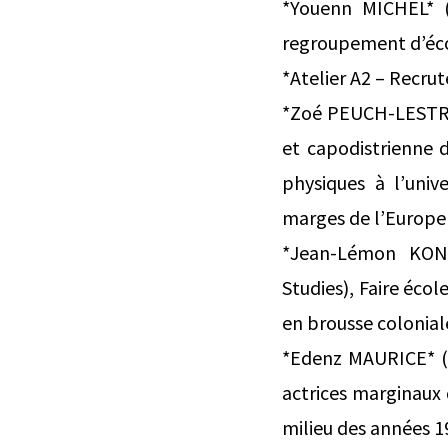
*Youenn MICHEL* (
regroupement d’éco
*Atelier A2 – Recrut
*Zoé PEUCH-LESTRAD
et capodistrienne 
physiques à l’univ
marges de l’Europe
*Jean-Lémon KONE
Studies), Faire éco
en brousse colonial
*Edenz MAURICE* (In
actrices marginaux 
milieu des années 1