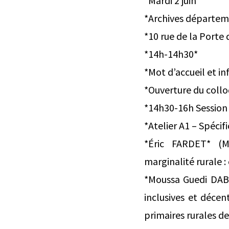
*Mardi 2 juin *
*Archives départem
*10 rue de la Porte
*14h-14h30*
*Mot d’accueil et i
*Ouverture du collo
*14h30-16h Session
*Atelier A1 – Spécif
*Éric FARDET* (Mi
marginalité rurale :
*Moussa Guedi DABA
inclusives et décen
primaires rurales de