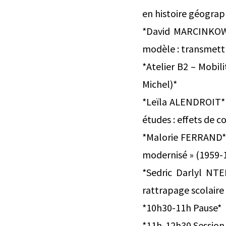
en histoire géograp
*David MARCINKOWSK
modèle : transmettre
*Atelier B2 – Mobil
Michel)*
*Leïla ALENDROIT* (
études : effets de c
*Malorie FERRAND* (
modernisé » (1959-1
*Sedric Darlyl NTE
rattrapage scolair
*10h30-11h Pause*
*11h-12h30 Session