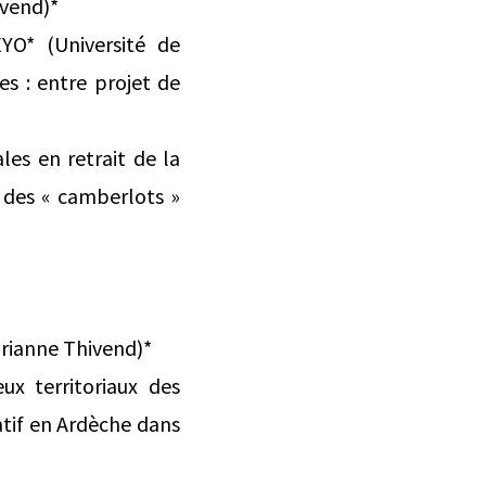
ivend)*
YO* (Université de
es : entre projet de
les en retrait de la
s des « camberlots »
arianne Thivend)*
ux territoriaux des
atif en Ardèche dans