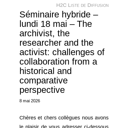
e
H2C Liste de Diffusion
r
Séminaire hybride –
lundi 18 mai – The
archivist, the
researcher and the
activist: challenges of
collaboration from a
historical and
comparative
perspective
8 mai 2026
Chères et chers collègues nous avons
le plaisir de vous adresser ci-dessous