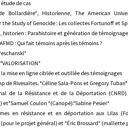
: étude de cas
de Bollardière*, Historienne, The American Univer
r the Study of Genocide : Les collectes Fortunoff et S
 historien : Parahistoire et génération de témoignage
 AFMD : Qui fait témoins après les témoins ?
Peschanski*
5*VALORISATION*
 la mise en ligne ciblée et outillée des témoignages
p de Rivesaltes. *Céline Sala-Pons et Gregory Tuban*
nal de la Résistance et de la Déportation (CNRD) 
) et*Samuel Coulon *(Canopé).*Sabine Pesier*
es en résistance et en déportation aux Lilas (For
pour le projet général) et *Éric Brossard* (mallette