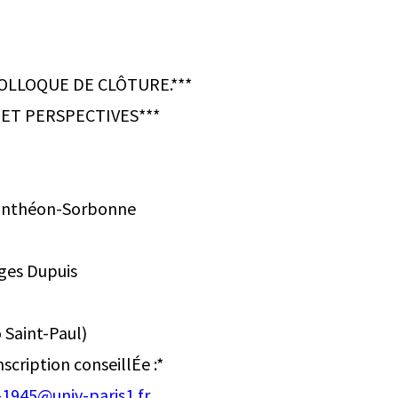
COLLOQUE DE CLÔTURE.***
 ET PERSPECTIVES***
 Panthéon-Sorbonne
ges Dupuis
 Saint-Paul)
nscription conseillÉe :*
1945@univ-paris1.fr