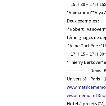
15 H 30 – 17 H 15Sc
*Animation :**Alya A
Deux exemples :
·*Robert Vanoverm
témoignages de dé
·*Aline Duchêne : *
17 H 15 – 17 H 30
*Thierry Berkover*e
—————- Denis Pes
Université Paris
www.matricememom
www.memoire13nov
Hôtel à projets CV_