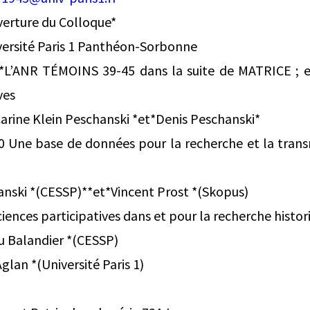
verture du Colloque*
versité Paris 1 Panthéon-Sorbonne
L’ANR TÉMOINS 39-45 dans la suite de MATRICE ; et
ves
Carine Klein Peschanski *et*Denis Peschanski*
ne base de données pour la recherche et la trans
anski *(CESSP)**et*Vincent Prost *(Skopus)
nces participatives dans et pour la recherche histori
ou Balandier *(CESSP)
glan *(Université Paris 1)