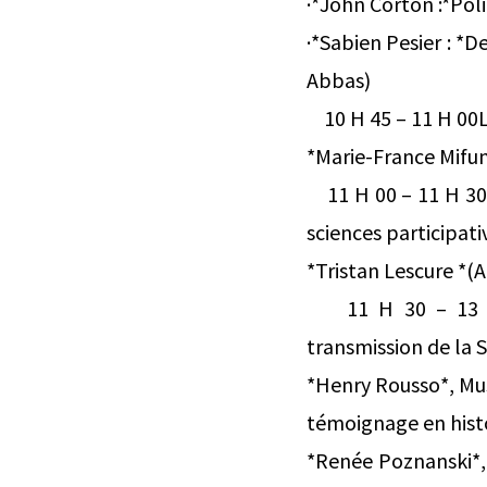
·*John Corton :*Poli
·*Sabien Pesier : *
Abbas)
10 H 45 – 11 H 00Le
*Marie-France Mifu
11 H 00 – 11 H 30L
sciences participati
*Tristan Lescure *(
11 H 30 – 13 H 0
transmission de la
*Henry Rousso*, Mu
témoignage en histo
*Renée Poznanski*, 