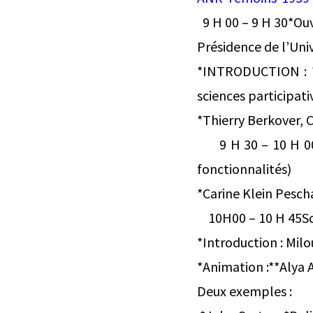
9 H 00 – 9 H 30*Ou
Présidence de l’Uni
*INTRODUCTION : *
sciences participati
*Thierry Berkover, 
9 H 30 – 10 H 00 U
fonctionnalités)
*Carine Klein Pesch
10H00 – 10 H 45Scie
*Introduction : Mil
*Animation :**Alya A
Deux exemples :