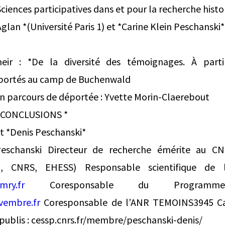
iences participatives dans et pour la recherche histor
glan *(Université Paris 1) et *Carine Klein Peschanski*
eir : *De la diversité des témoignages. À part
portés au camp de Buchenwald
Un parcours de déportée : Yvette Morin-Claerebout
*CONCLUSIONS *
t *Denis Peschanski*
chanski Directeur de recherche émérite au C
 1, CNRS, EHESS) Responsable scientifique de 
ry.fr
Coresponsable du Programme
embre.fr
Coresponsable de l’ANR TEMOINS3945 C
publis : cessp.cnrs.fr/membre/peschanski-denis/