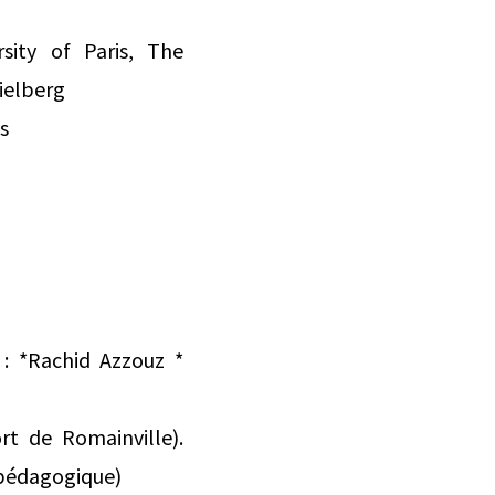
sity of Paris, The
pielberg
s
: *Rachid Azzouz *
t de Romainville).
 pédagogique)