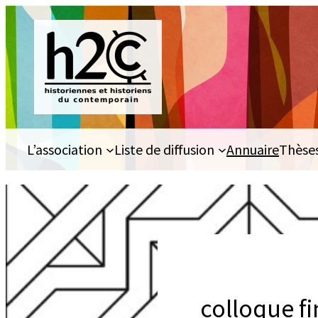
Aller
au
contenu
L’association
Liste de diffusion
Annuaire
Thèse
colloque f