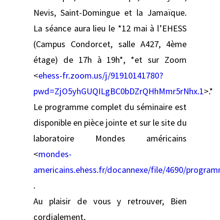
Nevis, Saint-Domingue et la Jamaïque.
La séance aura lieu le *12 mai à l’EHESS
(Campus Condorcet, salle A427, 4ème
étage) de 17h à 19h*, *et sur Zoom
<
ehess-fr.zoom.us/j/91910141780?
pwd=ZjO5yhGUQILgBC0bDZrQHhMmr5rNhx.1
>.*
Le programme complet du séminaire est
disponible en pièce jointe et sur le site du
laboratoire Mondes américains
<
mondes-
americains.ehess.fr/docannexe/file/4690/progra
.
Au plaisir de vous y retrouver, Bien
cordialement,