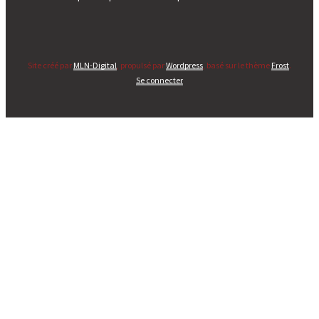
Site créé par
MLN-Digital
, propulsé par
Wordpress
, basé sur le thème
Frost
.
Se connecter