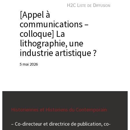
e
H2C Liste de Diffusion
r
[Appel à
communications –
colloque] La
lithographie, une
industrie artistique ?
5 mai 2026
Historiennes et Historiens du Contemporain
– Co-directeur et directrice de publication, co-