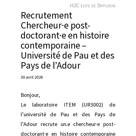
e
H2C Liste de Diffusion
r
Recrutement
Chercheur·e post-
doctorant·e en histoire
contemporaine –
Université de Pau et des
Pays de l’Adour
30 avril 2026
Bonjour,
Le laboratoire ITEM (UR3002) de
l’université de Pau et des Pays de
l’Adour recrute un.e chercheur·e post-
doctorant·e en histoire contemporaine