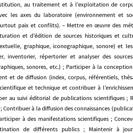
stitution, au traitement et à l’exploitation de cor
ec les axes du laboratoire (environnement et soc
surtout paix et conflits). – Mettre en œuvre des mé
turation et d’édition de sources historiques et cult
extuelle, graphique, iconographique, sonore) et les
ser, inventorier, répertorier et analyser des source
raphiques, sonores, etc.) ; Participer à la conception
ent et de diffusion (index, corpus, référentiels, thés
scientifique et technique et contribuer à l’enrichiss
iper au suivi éditorial de publications scientifiques ; 
 ; Contribuer à la diffusion des connaissances (publica
articiper à des manifestations scientifiques ; Conce
stination de différents publics ; Maintenir à jo