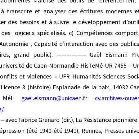
tionnelles Maîtrise des outils de référencemen
é à transcrire et analyser des écritures modernes 
ser des besoins et à suivre le développement d’outi
 des logiciels spécialisés. c) Compétences compo
 Autonomie ; Capacité d’interaction avec des publics
aires, grand public). —————— Gaël Eismann Prof
université de Caen-Normandie HisTeMé-UR 7455 – Un
 conflits et violences » UFR Humanités Sciences Soc
Licence 3 (histoire) Esplanade de la paix, 14032 Ca
9 Mél:
gael.eismann@unicaen.fr
cv.archives-ouve
g/
– avec Fabrice Grenard (dir.), La Résistance pionnière
répression (été 1940-été 1941), Rennes, Presses unive