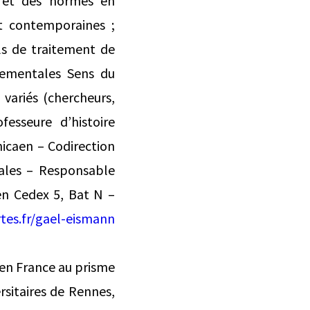
t et des normes en
et contemporaines ;
ls de traitement de
rtementales Sens du
 variés (chercheurs,
esseure d’histoire
icaen – Codirection
iales – Responsable
en Cedex 5, Bat N –
rtes.fr/gael-eismann
 en France au prisme
rsitaires de Rennes,