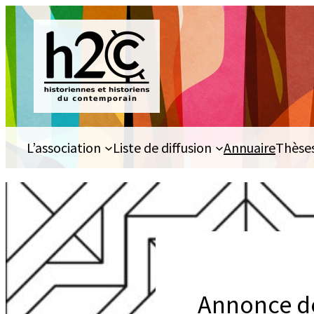
Aller
au
contenu
L’association
Liste de diffusion
Annuaire
Thèse
Annonce de