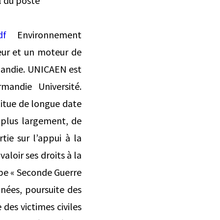
l du poste
df
Environnement
eur et un moteur de
mandie. UNICAEN est
andie Université.
itue de longue date
, plus largement, de
ie sur l’appui à la
aloir ses droits à la
uipe « Seconde Guerre
nées, poursuite des
des victimes civiles