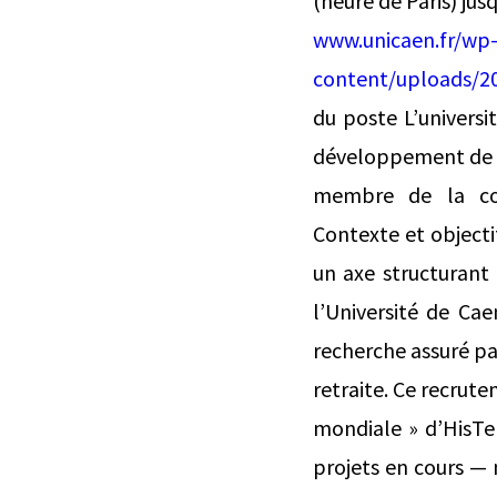
(heure de Paris) jus
www.unicaen.fr/wp
content/uploads/
du poste L’univers
développement de l
membre de la com
Contexte et object
un axe structurant 
l’Université de Ca
recherche assuré par
retraite. Ce recrute
mondiale » d’HisTe
projets en cours — 