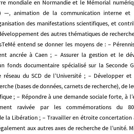
rre mondiale en Normandie et le Mémorial numériq
e) —, animation de la communication interne et e
ganisation des manifestations scientifiques, et contr
u développement des autres thématiques de recherche 
sTeMé entend se donner les moyens de : – Pérennis
ent ancrée à Caen ; – Assurer la gestion et le d
un fonds documentaire spécialisé sur la Seconde 
le réseau du SCD de l’Université ; – Développer et v
rche (bases de données, carnets de recherche), de le
ifique ; – Répondre à une demande sociale forte, à l’
mment ravivée par les commémorations du 80e
la Libération ; – Travailler en étroite concertation 
également aux autres axes de recherche de l’unité. Mi