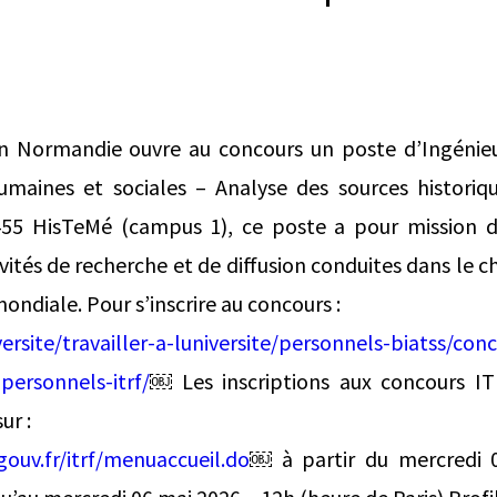
en Normandie ouvre au concours un poste d’Ingénie
umaines et sociales – Analyse des sources historique
455 HisTeMé (campus 1), ce poste a pour mission d
ivités de recherche et de diffusion conduites dans le 
ndiale. Pour s’inscrire au concours :
ersite/travailler-a-luniversite/personnels-biatss/co
personnels-itrf/
￼ Les inscriptions aux concours I
ur :
gouv.fr/itrf/menuaccueil.do
￼ à partir du mercredi 0