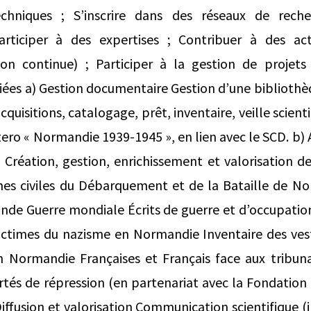
techniques ; S’inscrire dans des réseaux de rech
Participer à des expertises ; Contribuer à des ac
on continue) ; Participer à la gestion de projets c
ciées a) Gestion documentaire Gestion d’une bibliothèq
cquisitions, catalogage, prêt, inventaire, veille scient
tero « Normandie 1939-1945 », en lien avec le SCD. b) 
 Création, gestion, enrichissement et valorisation d
es civiles du Débarquement et de la Bataille de No
nde Guerre mondiale Écrits de guerre et d’occupatio
ictimes du nazisme en Normandie Inventaire des ves
 Normandie Françaises et Français face aux tribu
rtés de répression (en partenariat avec la Fondation
iffusion et valorisation Communication scientifique (