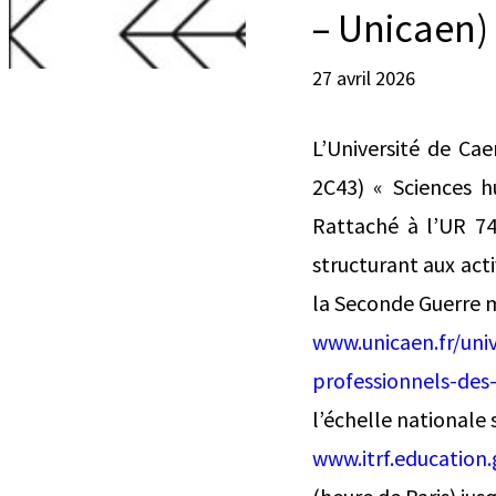
– Unicaen)
27 avril 2026
L’Université de Ca
2C43) « Sciences h
Rattaché à l’UR 7
structurant aux act
la Seconde Guerre mo
www.unicaen.fr/univ
professionnels-des-
l’échelle nationale s
www.itrf.education.