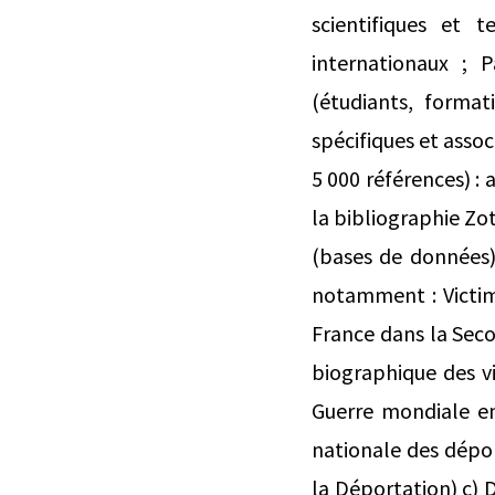
scientifiques et 
internationaux ; 
(étudiants, formati
spécifiques et asso
5 000 références) : a
la bibliographie Zo
(bases de données)
notamment : Victim
France dans la Seco
biographique des v
Guerre mondiale en
nationale des dépo
la Déportation) c) D