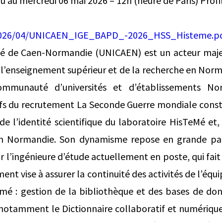
qu’au mercredi 06 mai 2026 – 12h (heure de Paris) Profi
-
2026/04/UNICAEN_IGE_BAPD_-2026_HSS_Histeme.p
ité de Caen-Normandie (UNICAEN) est un acteur maj
’enseignement supérieur et de la recherche en Nor
munauté d’universités et d’établissements Norm
ifs du recrutement La Seconde Guerre mondiale const
de l’identité scientifique du laboratoire HisTeMé et
en Normandie. Son dynamisme repose en grande part
 l’ingénieure d’étude actuellement en poste, qui fait v
ment vise à assurer la continuité des activités de l’éq
mé : gestion de la bibliothèque et des bases de don
notamment le Dictionnaire collaboratif et numérique 