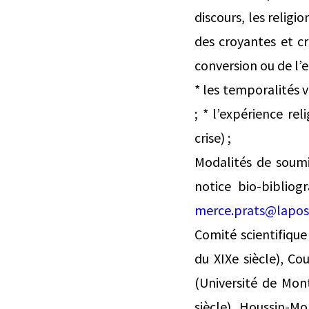
discours, les relig
des croyantes et cr
conversion ou de l’
* les temporalités v
; * l’expérience re
crise) ;
Modalités de soum
notice bio-bibliog
merce.prats@lapos
Comité scientifique
du XIXe siècle), Co
(Université de Mont
siècle), Houssin-Mo