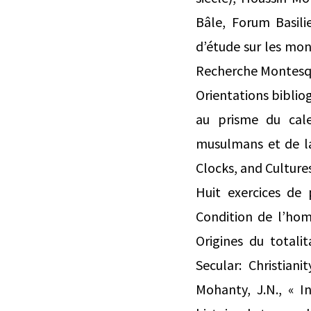
Bâle, Forum Basili
d’étude sur les mon
Recherche Montesqu
Orientations biblio
au prisme du cal
musulmans et de la
Clocks, and Cultures
Huit exercices de 
Condition de l’ho
Origines du totali
Secular: Christiani
Mohanty, J.N., « In