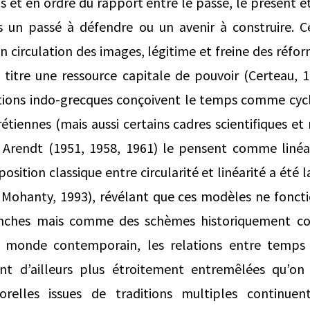
et en ordre du rapport entre le passé, le présent et 
rs un passé à défendre ou un avenir à construire.
circulation des images, légitime et freine des réform
e titre une ressource capitale de pouvoir (Certeau, 1
itions indo‑grecques conçoivent le temps comme cycli
rétiennes (mais aussi certains cadres scientifiques 
rendt (1951, 1958, 1961) le pensent comme linéai
osition classique entre circularité et linéarité a ét
& Mohanty, 1993), révélant que ces modèles ne fon
anches mais comme des schèmes historiquement con
e monde contemporain, les relations entre temps 
ent d’ailleurs plus étroitement entremêlées qu’on
relles issues de traditions multiples continuen