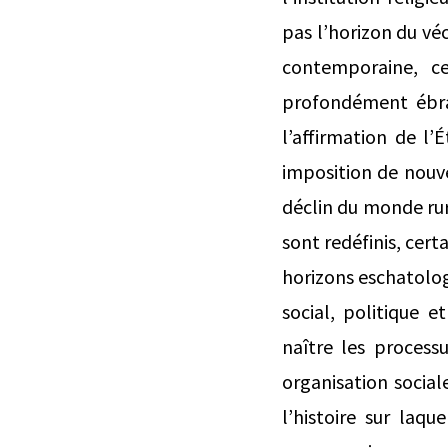
pas l’horizon du vé
contemporaine, cet
profondément ébran
l’affirmation de l’
imposition de nouve
déclin du monde rura
sont redéfinis, cer
horizons eschatolog
social, politique 
naître les process
organisation social
l’histoire sur laqu