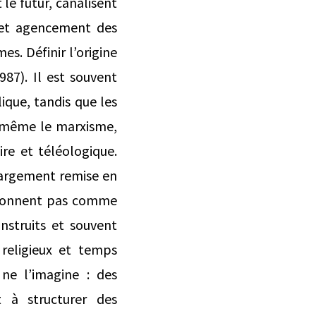
le futur, canalisent
 Cet agencement des
es. Définir l’origine
987). Il est souvent
que, tandis que les
et même le marxisme,
re et téléologique.
é largement remise en
ctionnent pas comme
struits et souvent
religieux et temps
 ne l’imagine : des
t à structurer des