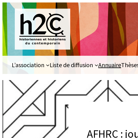
Aller
au
contenu
L’association
Liste de diffusion
Annuaire
Thèse
AFHRC : jo