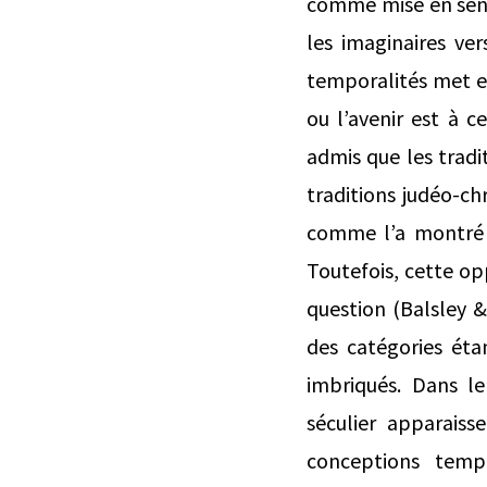
comme mise en sens 
les imaginaires ve
temporalités met en 
ou l’avenir est à c
admis que les trad
traditions judéo‑ch
comme l’a montré A
Toutefois, cette opp
question (Balsley 
des catégories ét
imbriqués. Dans l
séculier apparaiss
conceptions tempo