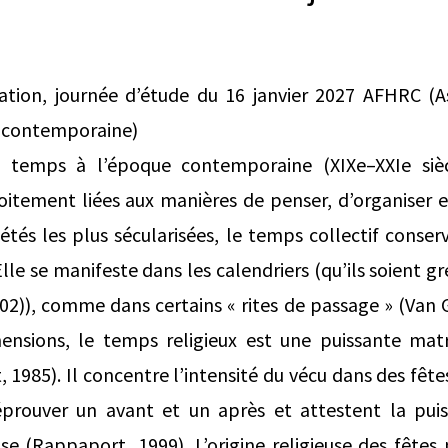
ion, journée d’étude du 16 janvier 2027 AFHRC (As
se contemporaine)
e temps à l’époque contemporaine (XIXe–XXIe sièc
roitement liées aux manières de penser, d’organiser e
tés les plus sécularisées, le temps collectif conser
Elle se manifeste dans les calendriers (qu’ils soient gr
02)), comme dans certains « rites de passage » (Van
mensions, le temps religieux est une puissante matr
, 1985). Il concentre l’intensité du vécu dans des fêt
prouver un avant et un après et attestent la pui
euse (Rappaport, 1999). L’origine religieuse des fête