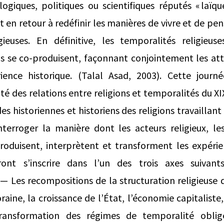
ogiques, politiques ou scientifiques réputés « laïqu
 en retour à redéfinir les manières de vivre et de pe
gieuses. En définitive, les temporalités religie
s se co‑produisent, façonnant conjointement les atte
ience historique. (Talal Asad, 2003). Cette journ
ité des relations entre religions et temporalités du XIX
es historiennes et historiens des religions travaillant 
interroger la manière dont les acteurs religieux, les
 produisent, interprètent et transforment les expéri
ront s’inscrire dans l’un des trois axes suivants
 — Les recompositions de la structuration religieuse 
ine, la croissance de l’État, l’économie capitaliste, 
ansformation des régimes de temporalité oblige