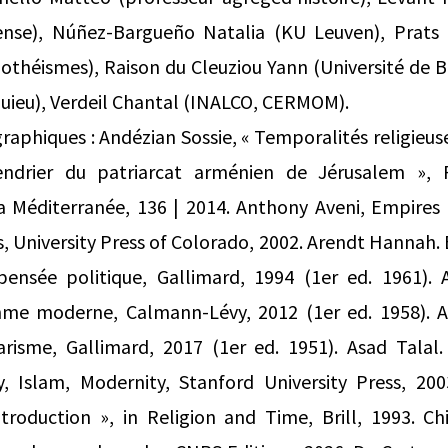
ense), Núñez-Bargueño Natalia (KU Leuven), Prats
othéismes), Raison du Cleuziou Yann (Université de B
ieu), Verdeil Chantal (INALCO, CERMOM).
graphiques : Andézian Sossie, « Temporalités religieus
endrier du patriarcat arménien de Jérusalem »,
 Méditerranée, 136 | 2014. Anthony Aveni, Empires 
, University Press of Colorado, 2002. Arendt Hannah. 
pensée politique, Gallimard, 1994 (1er ed. 1961).
mme moderne, Calmann‑Lévy, 2012 (1er ed. 1958). A
tarisme, Gallimard, 2017 (1er ed. 1951). Asad Talal
ty, Islam, Modernity, Stanford University Press, 200
troduction », in Religion and Time, Brill, 1993. Ch