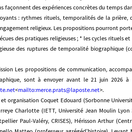
ions façonnent des expériences concrètes du temps dan
oyants : rythmes rituels, temporalités de la prière, 
engagement religieux. Les propositions pourront porter
écues des pratiques religieuses ; * les cycles rituels e
ligieuse des ruptures de temporalité biographique (c
ission Les propositions de communication, accompa
raphique, sont à envoyer avant le 21 juin 2026 à l
te.net
<
mailto:
merce.prats@laposte.net
>.
 et organisation Coquet Edouard (Sorbonne Universit
urreye Charlotte (IETT, Université Jean Moulin Lyon
pellier Paul-Valéry, CRISES), Hérisson Arthur (Centr
nello Matteo (professeur agrégéd’histoire), Levant 