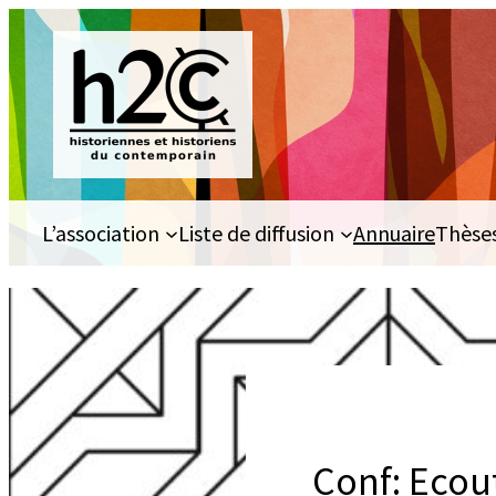
Aller
au
contenu
L’association
Liste de diffusion
Annuaire
Thèse
Conf: ​​​Ec