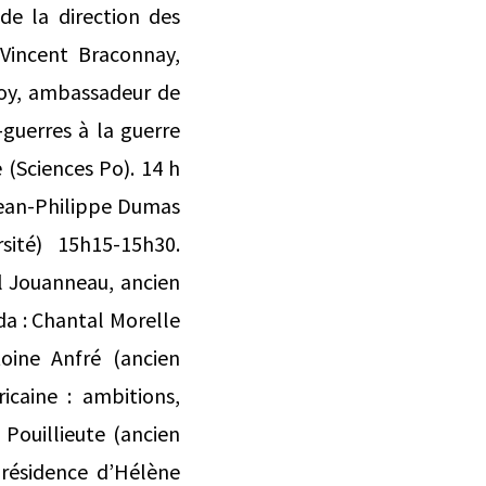
de la direction des
 Vincent Braconnay,
Roy, ambassadeur de
guerres à la guerre
 (Sciences Po). 14 h
 Jean-Philippe Dumas
sité) 15h15-15h30.
l Jouanneau, ancien
da : Chantal Morelle
oine Anfré (ancien
caine : ambitions,
 Pouillieute (ancien
présidence d’Hélène