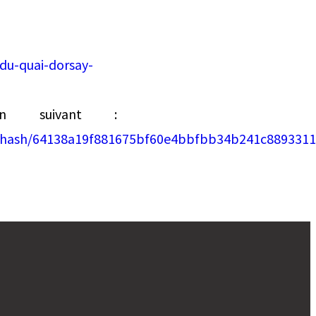
-du-quai-dorsay-
en suivant :
893/hash/64138a19f881675bf60e4bbfbb34b241c8893311