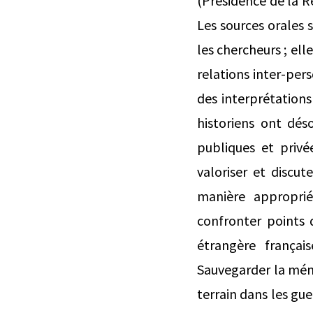
(Présidence de la R
Les sources orales
les chercheurs ; ell
relations inter-per
des interprétations
historiens ont dés
publiques et privée
valoriser et discu
manière approprié
confronter points 
étrangère françai
Sauvegarder la mémo
terrain dans les gue