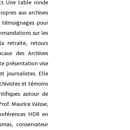
nts Une table ronde
ropres aux archives
ces témoignages pour
mmandations sur les
a retraite, retours
ocaux des Archives
te présentation vise
t journalistes. Elle
rchivistes et témoins
ntifiques autour de
rof. Maurice Vaïsse,
conférences HDR en
umas, conservateur