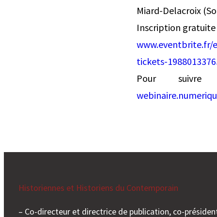
Miard-Delacroix (So
Inscription gratuite
www.eventbrite.fr/e
tickets-1988013376
Pour suivre
webinaire.numeriq
Historiennes et Historiens du Contemporain
– Co-directeur et directrice de publication, co-président