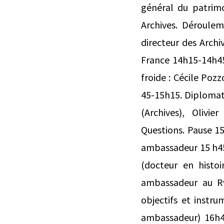
général du patrimo
Archives. Déroulem
directeur des Arch
France 14h15-14h45
froide : Cécile Poz
45-15h15. Diplomate
(Archives), Olivi
Questions. Pause 1
ambassadeur 15 h45 
(docteur en histo
ambassadeur au Rw
objectifs et instru
ambassadeur) 16h45