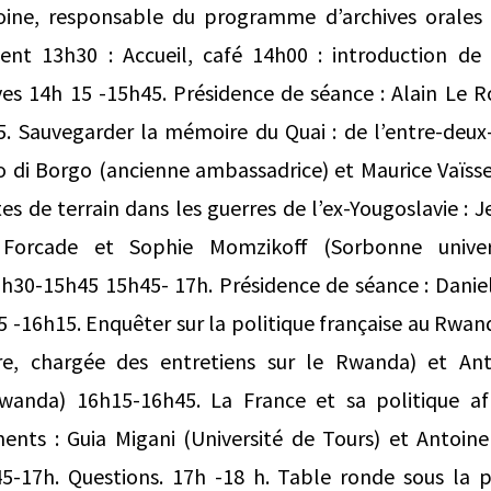
ine, responsable du programme d’archives orales 
ent 13h30 : Accueil, café 14h00 : introduction de
ives 14h 15 -15h45. Présidence de séance : Alain Le 
. Sauvegarder la mémoire du Quai : de l’entre-deux-
zo di Borgo (ancienne ambassadrice) et Maurice Vaïsse
s de terrain dans les guerres de l’ex-Yougoslavie :
er Forcade et Sophie Momzikoff (Sorbonne univer
5h30-15h45 15h45- 17h. Présidence de séance : Danie
-16h15. Enquêter sur la politique française au Rwan
ire, chargée des entretiens sur le Rwanda) et Ant
anda) 16h15-16h45. La France et sa politique afri
ments : Guia Migani (Université de Tours) et Antoine
-17h. Questions. 17h -18 h. Table ronde sous la 