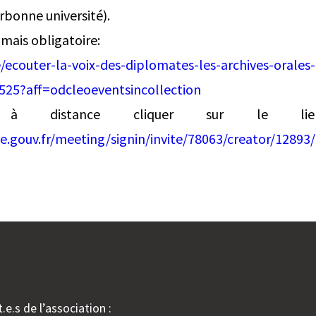
rbonne université).
 mais obligatoire:
/ecouter-la-voix-des-diplomates-les-archives-orales
525?aff=odcleoeventsincollection
 à distance cliquer sur le li
ue.gouv.fr/meeting/signin/invite/78063/creator/12
.e.s de l’association :