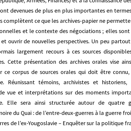
épublique, Armées, Finances) et à la connaissance d
 sont devenues de plus en plus importantes en termes
es complètent ce que les archives-papier ne permetten
sonnelles et le contexte des négociations ; elles sont
 et ouvrir de nouvelles perspectives. Un peu partou
ormais largement recours à ces sources disponible
s. Cette présentation des archives orales vise ains
ter ce corpus de sources orales qui doit être connu,
e. Réunissant témoins, archivistes et historiens,
de vue et interprétations sur des moments importa
se. Elle sera ainsi structurée autour de quatre
ire du Quai : de l’entre-deux-guerres à la guerre fr
rres de l’ex-Yougoslavie – Enquêter sur la politique 