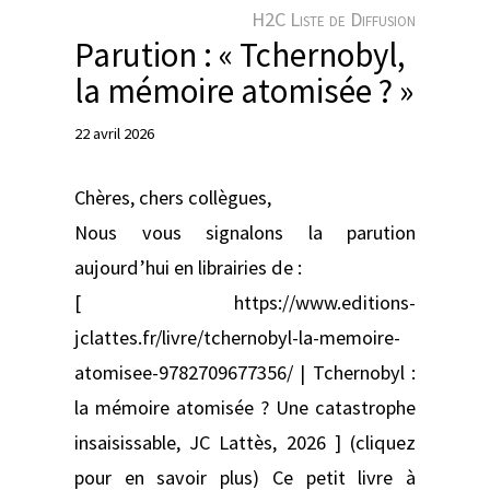
e
H2C Liste de Diffusion
r
Parution : « Tchernobyl,
la mémoire atomisée ? »
22 avril 2026
Chères, chers collègues,
Nous vous signalons la parution
aujourd’hui en librairies de :
[ https://www.editions-
jclattes.fr/livre/tchernobyl-la-memoire-
atomisee-9782709677356/ | Tchernobyl :
la mémoire atomisée ? Une catastrophe
insaisissable, JC Lattès, 2026 ] (cliquez
pour en savoir plus) Ce petit livre à