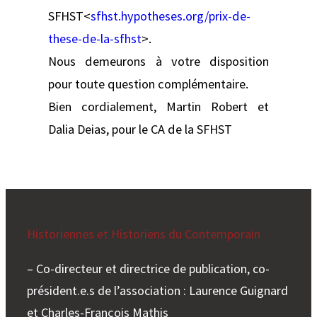
SFHST<
sfhst.hypotheses.org/prix-de-
these-de-la-sfhst
>.
Nous demeurons à votre disposition
pour toute question complémentaire.
Bien cordialement, Martin Robert et
Dalia Deias, pour le CA de la SFHST
Historiennes et Historiens du Contemporain
– Co-directeur et directrice de publication, co-
président.e.s de l’association : Laurence Guignard
et Charles-François Mathis