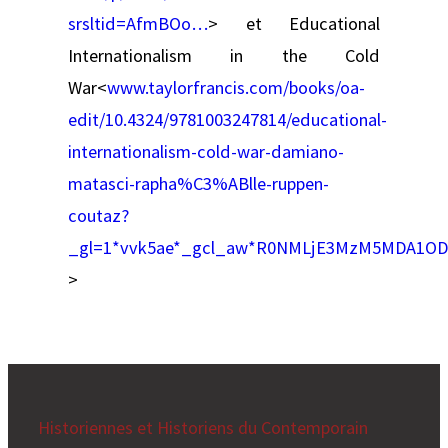
srsltid=AfmBOo…
> et Educational
Internationalism in the Cold
War<
www.taylorfrancis.com/books/oa-
edit/10.4324/9781003247814/educational-
internationalism-cold-war-damiano-
matasci-rapha%C3%ABlle-ruppen-
coutaz?
_gl=1*vvk5ae*_gcl_aw*R0NMLjE3MzM5MDA1O
>
Historiennes et Historiens du Contemporain