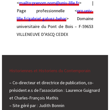
<
mailto:
prenom.nom@univ-lille.fr
> |
Page professionnelle <
pro.univ-
lille.fr/gabriel-galvez-behar
> Domaine
universitaire du Pont de Bois – F-59653
VILLENEUVE D’ASCQ CEDEX
Historiennes et Historiens du Contemporain
– Co-directeur et directrice de publication, co-
président.e.s de l’association : Laurence Guignard
et Charles-François Mathis
– Site géré par : Judith Bonnin