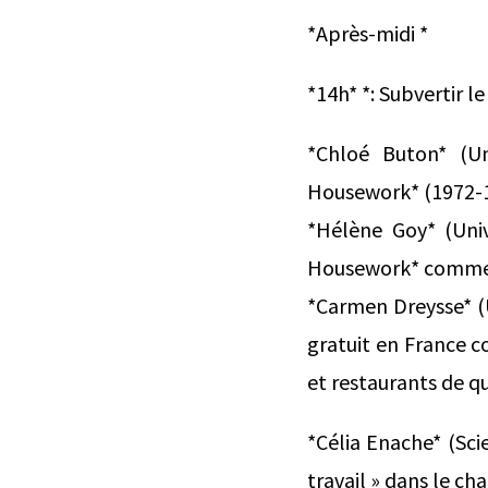
*Après-midi *
*14h* *: Subvertir l
*Chloé Buton* (Un
Housework* (1972-19
*Hélène Goy* (Univ
Housework* comme au
*Carmen Dreysse* (U
gratuit en France c
et restaurants de qu
*Célia Enache* (Sci
travail » dans le c