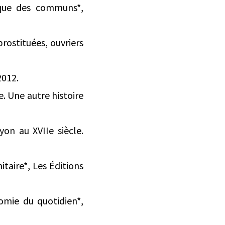
tique des communs*,
rostituées, ouvriers
2012.
. Une autre histoire
on au XVIIe siècle.
taire*, Les Éditions
nomie du quotidien*,