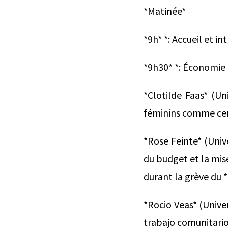
*Matinée*
*9h* *: Accueil et in
*9h30* *: Économie 
*Clotilde Faas* (Un
féminins comme cen
*Rose Feinte* (Unive
du budget et la mise
durant la grève du 
*Rocio Veas* (Univer
trabajo comunitario