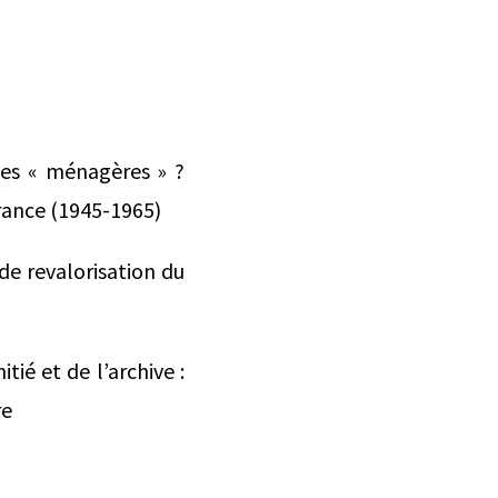
les « ménagères » ?
France (1945-1965)
 de revalorisation du
tié et de l’archive :
re