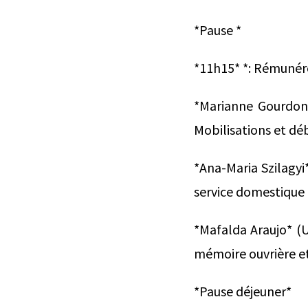
*Pause *
*11h15* *: Rémunérer
*Marianne Gourdon*
Mobilisations et dé
*Ana-Maria Szilagyi*
service domestique
*Mafalda Araujo* (Un
mémoire ouvrière et
*Pause déjeuner*