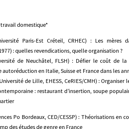
e travail domestique*
iversité Paris-Est Créteil, CRHEC) : Les mères 
77) : quelles revendications, quelle organisation ?
ersité de Neuchâtel, FLSH) : Défier le coût de la 
toréduction en Italie, Suisse et France dans les an
niversité de Lille, EHESS, CeRIES/CMH) : Organiser le
ontemporaine : restaurant d’insertion, soupe populair
artier
ences Po Bordeaux, CED/CESSP) : Théorisations en conf
hamp des études de genre en France