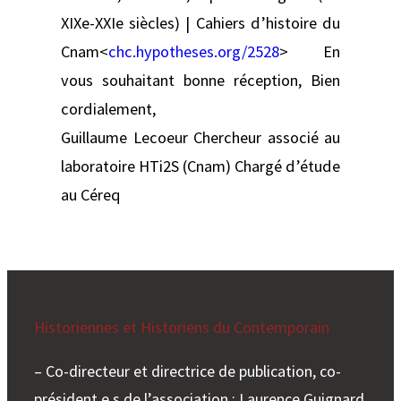
XIXe-XXIe siècles) | Cahiers d’histoire du
Cnam<
chc.hypotheses.org/2528
> En
vous souhaitant bonne réception, Bien
cordialement,
Guillaume Lecoeur Chercheur associé au
laboratoire HTi2S (Cnam) Chargé d’étude
au Céreq
Historiennes et Historiens du Contemporain
– Co-directeur et directrice de publication, co-
président.e.s de l’association : Laurence Guignard