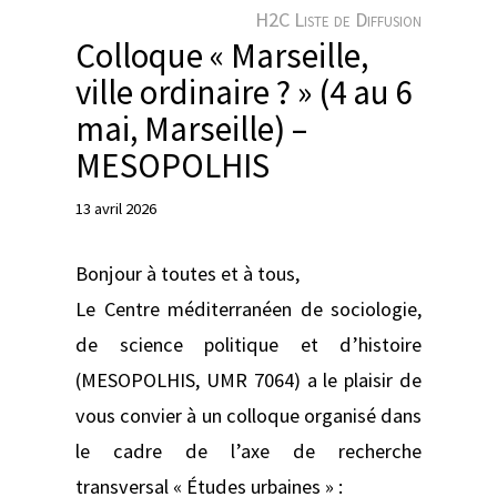
e
H2C Liste de Diffusion
r
Colloque « Marseille,
ville ordinaire ? » (4 au 6
mai, Marseille) –
MESOPOLHIS
13 avril 2026
Bonjour à toutes et à tous,
Le Centre méditerranéen de sociologie,
de science politique et d’histoire
(MESOPOLHIS, UMR 7064) a le plaisir de
vous convier à un colloque organisé dans
le cadre de l’axe de recherche
transversal « Études urbaines » :