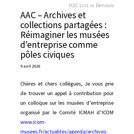
e
H2C Liste de Diffusion
r
AAC – Archives et
collections partagées :
Réimaginer les musées
d’entreprise comme
pôles civiques
9 avril 2026
Chères et chers collègues, Je vous prie
de trouver un appel à contribution pour
un colloque sur les musées d’entreprise
organisé par le Comité ICMAH d’ICOM
www.icom-
musees.fr/actualites/agenda/archives-