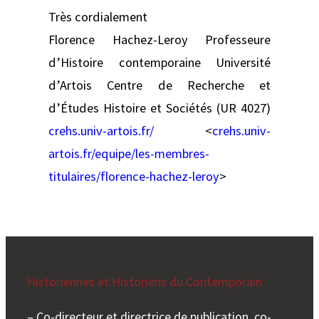
Très cordialement
Florence Hachez-Leroy Professeure
d’Histoire contemporaine Université
d’Artois Centre de Recherche et
d’Études Histoire et Sociétés (UR 4027)
crehs.univ-artois.fr/
<
crehs.univ-
artois.fr/equipe/les-membres-
titulaires/florence-hachez-leroy
>
Historiennes et Historiens du Contemporain
– Co-directeur et directrice de publication, co-