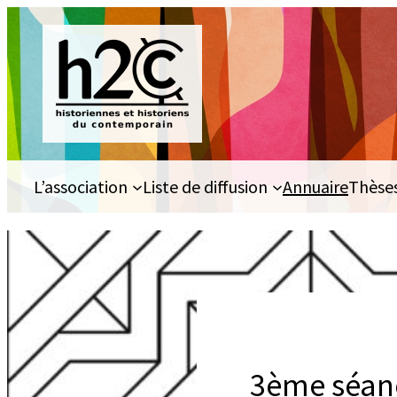
Aller
au
contenu
L’association
Liste de diffusion
Annuaire
Thèse
3ème séanc