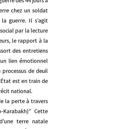
uerre des 44 jours à
erre chez un soldat
a guerre. Il s’agit
ocial par la lecture
eurs, le rapport à la
ssort des entretiens
 un lien émotionnel
u processus de deuil
État est en train de
récit national.
e la perte à travers
o-Karabakh)” Cette
d’une terre natale