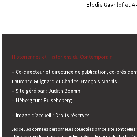
Elodie Gavrilof et
Historiennes et Historiens du Contemporain
– Co-directeur et directrice de publication, co-président
Laurence Guignard et Charles-François Mathis
– Site géré par : Judith Bonnin
– Hébergeur : Pulseheberg
– Image d’accueil : Droits réservés.
Les seules données personnelles collectées par ce site sont celles 
utilisateurs via les formulaires en ligne. Vous disposez de droits d’ac