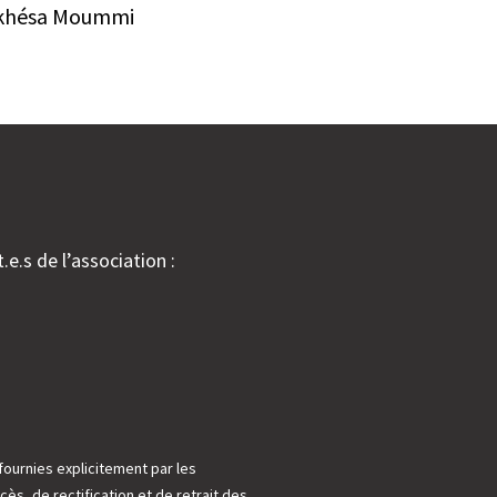
 Akhésa Moummi
.e.s de l’association :
fournies explicitement par les
cès, de rectification et de retrait des