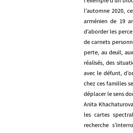
l’exemple d’un bloc
l’automne 2020, ce
arménien de 19 ans
d’aborder les perce
de carnets personnel
perte, au deuil, au
réalisés, des situ
avec le défunt, d’o
chez ces familles s
déplacer le sens don
Anita Khachaturova 
les cartes spectr
recherche s’inter