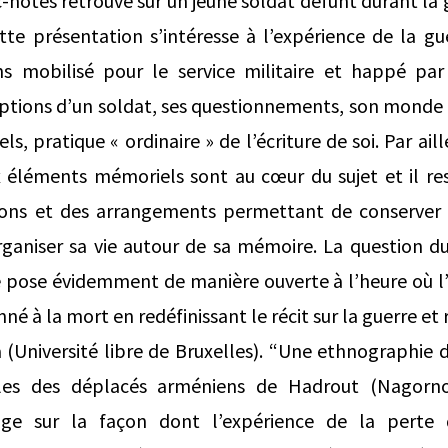
-notes retrouvé sur un jeune soldat défunt durant la g
tte présentation s’intéresse à l’expérience de la gu
 mobilisé pour le service militaire et happé par l
ptions d’un soldat, ses questionnements, son monde s
s, pratique « ordinaire » de l’écriture de soi. Par aill
x éléments mémoriels sont au cœur du sujet et il re
ations et des arrangements permettant de conserver
rganiser sa vie autour de sa mémoire. La question d
e pose évidemment de manière ouverte à l’heure où l’
né à la mort en redéfinissant le récit sur la guerre et 
(Université libre de Bruxelles). “Une ethnographie d
ales des déplacés arméniens de Hadrout (Nagorn
roge sur la façon dont l’expérience de la perte 