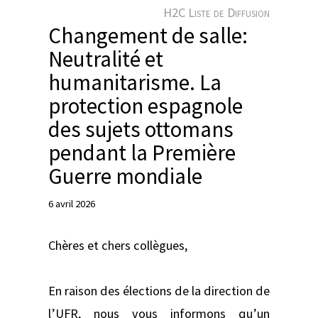
e
H2C Liste de Diffusion
r
Changement de salle:
Neutralité et
humanitarisme. La
protection espagnole
des sujets ottomans
pendant la Première
Guerre mondiale
6 avril 2026
Chères et chers collègues,
En raison des élections de la direction de
l’UFR, nous vous informons qu’un