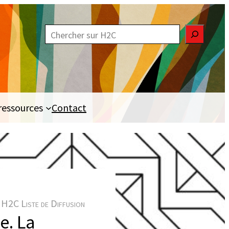
R
e
c
h
e
ressources
Contact
r
c
h
e
r
H2C Liste de Diffusion
e. La