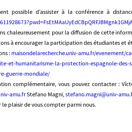
ent possible d’assister à la conférence à dista
/94611928673?pwd=FsEtMAaUyEdCBpQRFJBMgnk1GMjA
s chaleureusement pour la diffusion de cette inform
tons à encourager la participation des étudiantes et é
ons :
maisondelarecherche.univ-amu.fr/evenement/ca
alite-et-humanitarisme-la-protection-espagnole-des-
re-guerre-mondiale/
tion complémentaire, vous pouvez contacter : Víc
niv-amu.fr
Stefano Magni,
stefano.magni@univ-amu.f
 le plaisir de vous compter parmi nous.