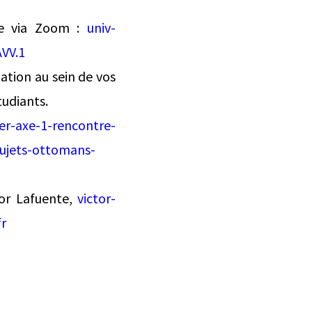
nce via Zoom :
univ-
VV.1
ation au sein de vos
tudiants.
er-axe-1-rencontre-
sujets-ottomans-
tor Lafuente,
victor-
r