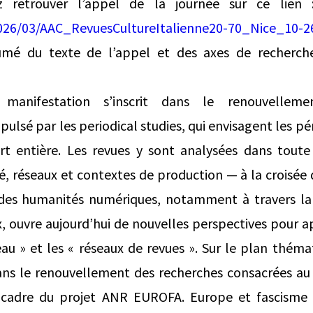
z retrouver l’appel de la journée sur ce lien
026/03/AAC_RevuesCultureItalienne20-70_Nice_10-2
umé du texte de l’appel et des axes de recherche
anifestation s’inscrit dans le renouvellemen
lsé par les periodical studies, qui envisagent les 
rt entière. Les revues y sont analysées dans tout
, réseaux et contextes de production — à la croisée d
or des humanités numériques, notamment à travers la 
x, ouvre aujourd’hui de nouvelles perspectives pour a
eau » et les « réseaux de revues ». Sur le plan théma
dans le renouvellement des recherches consacrées au 
e cadre du projet ANR EUROFA. Europe et fascisme i