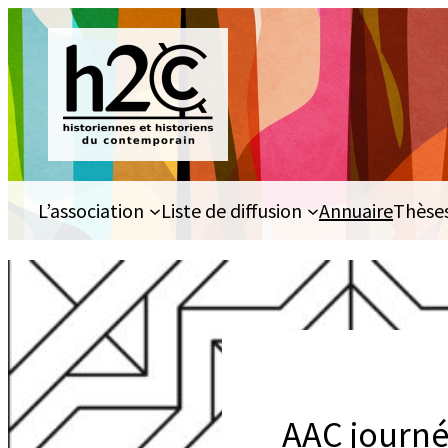
Aller
au
contenu
L’association
Liste de diffusion
Annuaire
Thèse
AAC journé