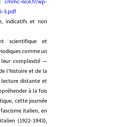
 :
cmmc-nice.fr/wp-
6-3.pdf
, indicatifs et non
t scientifique et
périodiques comme un
e leur complexité —
e l’histoire et de la
lecture distante et
ppréhender à la fois
tique, cette journée
fascisme italien, en
talien (1922-1943),