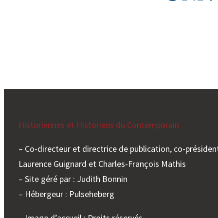
Historiennes et Historiens du Contemporain
– Co-directeur et directrice de publication, co-président
Laurence Guignard et Charles-François Mathis
– Site géré par : Judith Bonnin
– Hébergeur : Pulseheberg
– Image d’accueil : Droits réservés.