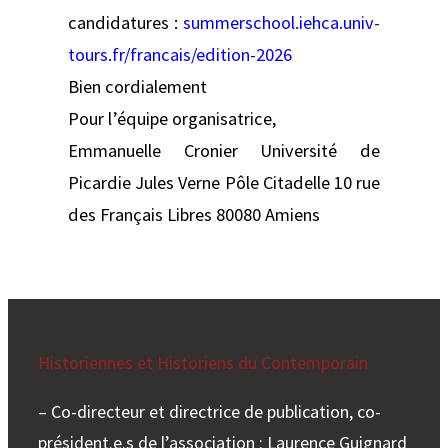
candidatures :
summerschool.iehca.univ-
tours.fr/francais/edition-2026
Bien cordialement
Pour l’équipe organisatrice,
Emmanuelle Cronier Université de
Picardie Jules Verne Pôle Citadelle 10 rue
des Français Libres 80080 Amiens
Historiennes et Historiens du Contemporain
– Co-directeur et directrice de publication, co-
président.e.s de l’association : Laurence Guignard