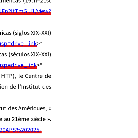
Americas (19th–21st
UFn2itTmGlJ1/view?
cas (siglos XIX–XXI)
sp=drive_link
>*
as (séculos XIX–XXI)
sp=drive_link
>*
(IHTP), le Centre de
en de l’Institut des
itut des Amériques, «
 au 21ème siècle ».
s%20APS%202025-