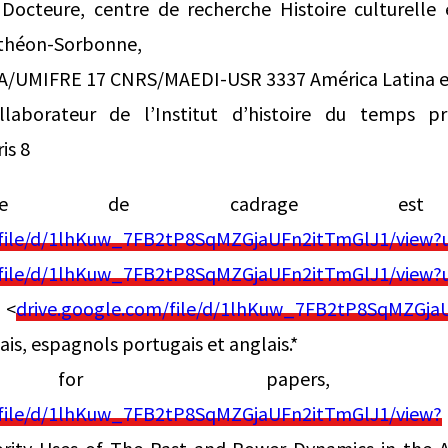
Docteure, centre de recherche Histoire culturelle e
anthéon-Sorbonne,
EA/UMIFRE 17 CNRS/MAEDI-USR 3337 América Latina e
llaborateur de l’Institut d’histoire du temps 
is 8
te de cadrage est di
/file/d/1lhKuw_7FB2tP8SqMZGjaUFn2itTmGlJ1/view?
/file/d/1lhKuw_7FB2tP8SqMZGjaUFn2itTmGlJ1/view?
 <
drive.google.com/file/d/1lhKuw_7FB2tP8SqMZGja
çais, espagnols portugais et anglais.*
for papers, Conf
/file/d/1lhKuw_7FB2tP8SqMZGjaUFn2itTmGlJ1/view?