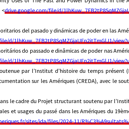
ority Uses of The Past and Power Dynamics in the 
 <
drive.google.com/file/d/1lhKuw_7FB2tP8SqMZGja
oritarios del pasado y dinámicas de poder en las Améri
/file/d/1lhKuw_7FB2tP8SqMZGjaUFn2itTmGlJ1/view?u
oritários do passado e dinâmicas de poder nas Améric
/file/d/1lhKuw_7FB2tP8SqMZGjaUFn2itTmGlJ1/view?u
outenue par l’Institut d’histoire du temps présent 
umentation sur les Amériques (CREDA), avec le souti
ans le cadre du Projet structurant soutenu par l’Inst
iales et usages du passé dans les Amériques du 19ème
meriques.fr/sites/ida/files/2024-11/R%C3%A9sultat