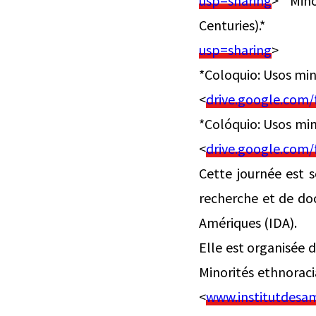
usp=sharing
>**Min
Centuries).*
usp=sharing
>
*Coloquio: Usos min
<
drive.google.com
*Colóquio: Usos min
<
drive.google.com
Cette journée est s
recherche et de doc
Amériques (IDA).
Elle est organisée d
Minorités ethnorac
<
www.institutdesa