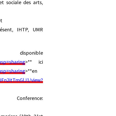
t sociale des arts,
t
présent, IHTP, UMR
sponible
usp=sharing
>** ici
usp=sharing
>**en
UFn2itTmGlJ1/view?
erence: