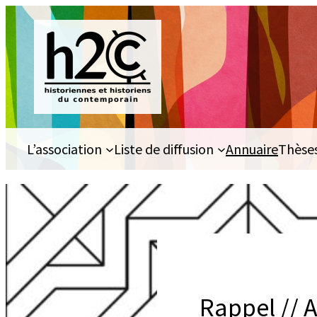
Aller
au
contenu
L’association
Liste de diffusion
Annuaire
Thèse
Rappel // 