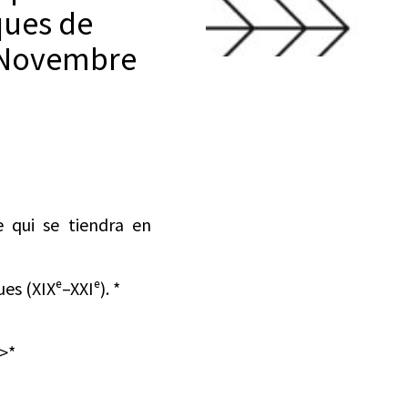
ques de
/ Novembre
 qui se tiendra en
s (XIXᵉ–XXIᵉ). *
>*