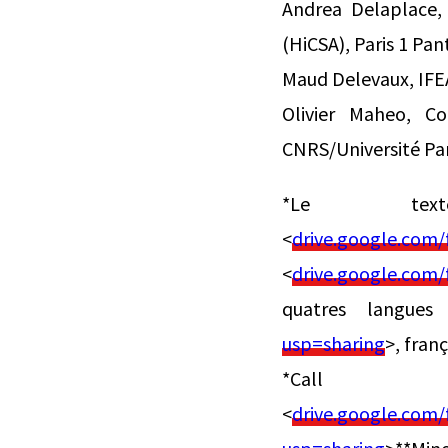
Andrea Delaplace, 
(HiCSA), Paris 1 P
Maud Delevaux, IF
Olivier Maheo, Co
CNRS/Université Par
*Le tex
<
drive.google.com
<
drive.google.com
quatres langues
usp=sharing
>, fran
*Call 
<
drive.google.com