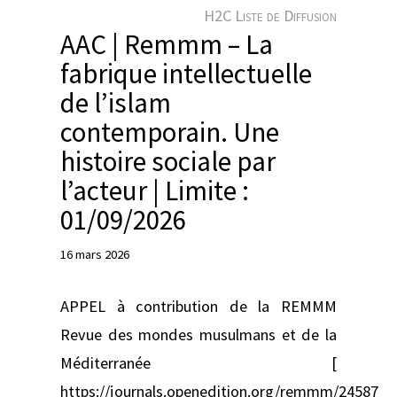
e
H2C Liste de Diffusion
r
AAC | Remmm – La
fabrique intellectuelle
de l’islam
contemporain. Une
histoire sociale par
l’acteur | Limite :
01/09/2026
16 mars 2026
APPEL à contribution de la REMMM
Revue des mondes musulmans et de la
Méditerranée [
https://journals.openedition.org/remmm/24587