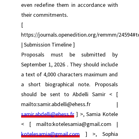
even redefine them in accordance with
their commitments.
[
https://journals.openedition.org/remmm/24594#
| Submission Timeline ]
Proposals must be submitted by
September 1, 2026 . They should include
a text of 4,000 characters maximum and
a short biographical note. Proposals
should be sent to Abdelli Samir < [
mailto:samir.abdelli@ehess.fr |
samir.abdelli@ehess.fr
] >, Samia Kotele
< [ mailto:kotelesamia@gmail.com |
kotelesamia@gmail.com
] >, Sophia