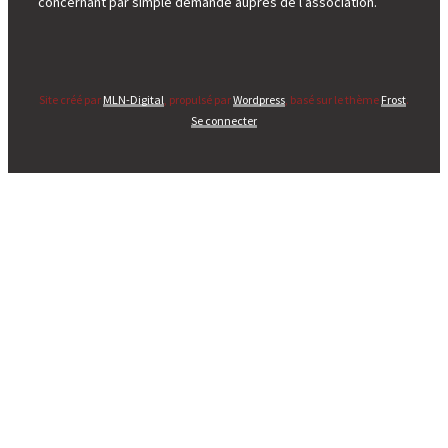
concernant par simple demande auprès de l’association.
Site créé par
MLN-Digital
, propulsé par
Wordpress
, basé sur le thème
Frost
.
Se connecter