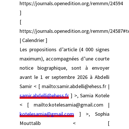
https://journals.openedition.org/remmm/24594
]
[
https://journals.openedition.org/remmm/24587#
| Calendrier ]
Les propositions d’article (4 000 signes
maximum), accompagnées d’une courte
notice biographique, sont à envoyer
avant le 1 er septembre 2026 à Abdelli
Samir < [ mailto:samir.abdelli@ehess.fr |
samir.abdelli@ehess.fr
] >, Samia Kotele
< [ mailto:kotelesamia@gmail.com |
kotelesamia@gmail.com
] >, Sophia
Mouttalib < [