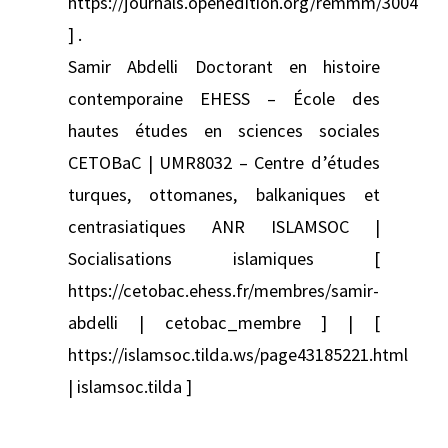
https://journals.openedition.org/remmm/3004
] .
Samir Abdelli Doctorant en histoire
contemporaine EHESS – École des
hautes études en sciences sociales
CETOBaC | UMR8032 – Centre d’études
turques, ottomanes, balkaniques et
centrasiatiques ANR ISLAMSOC |
Socialisations islamiques [
https://cetobac.ehess.fr/membres/samir-
abdelli | cetobac_membre ] | [
https://islamsoc.tilda.ws/page43185221.html
| islamsoc.tilda ]