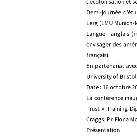
décolonisation et 
Demi-journée d’étud
Lerg (LMU Munich/M
Langue : anglais (
envisager des amé
français).
En partenariat avec
University of Bristol
Date : 16 octobre 2
La conférence inau
Trust « Training Di
Craggs, Pr. Fiona M
Présentation