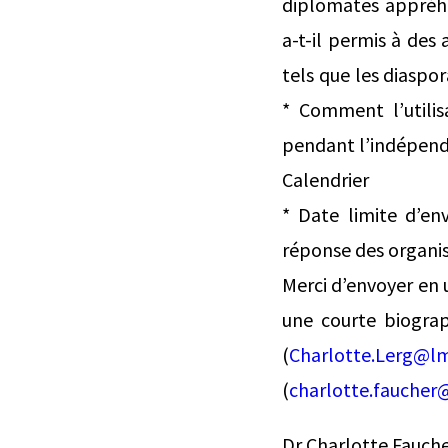
diplomates appréhe
a-t-il permis à des
tels que les diaspo
* Comment l’utilis
pendant l’indépend
Calendrier
* Date limite d’en
réponse des organisa
Merci d’envoyer en u
une courte biograp
(
Charlotte.Lerg@l
(
charlotte.faucher@
Dr Charlotte Fauche