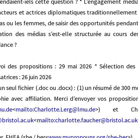
ndaient‑iels cette question ? * L’engagement médi
 acteurs et actrices diplomatiques traditionnellement
ras ou les femmes, de saisir des opportunités pendant
ation des médias s’est‑elle structurée au cours d
ance ?
voi des propositions : 29 mai 2026 * Sélection de
trices : 26 juin 2026
n seul fichier (.doc ou .docx) : (1) un résumé de 300
hie avec affiliation. Merci d’envoyer vos propositio
mu.de
<
mailto:
Charlotte.Lerg@lmu.de
>) et Char
bristol.ac.uk
<
mailto:
charlotte.faucher@bristol.ac.uk
r, FHEA (she / her<
www.mypronouns.org/she-her
>)