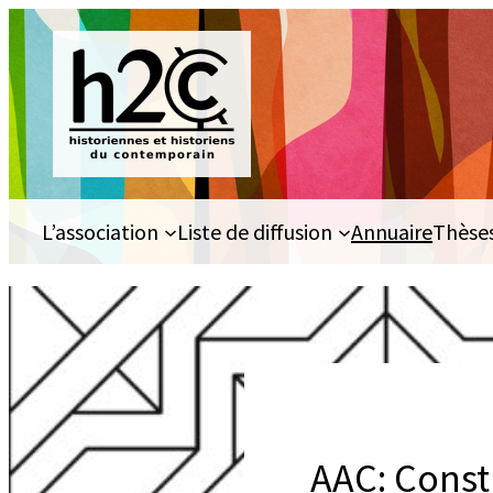
Aller
au
contenu
L’association
Liste de diffusion
Annuaire
Thèse
AAC: Const