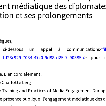
nt médiatique des diplomates
tion et ses prolongements
lègues,
er ci-dessous un appel à communications<
fi
=fd28c929-7034-47c0-9d88-d25f7c90385b
> pour u
ire. Bien cordialement,
 Charlotte Lerg
c: Training and Practices of Media Engagement During
ne présence publique : l’engagement médiatique des 