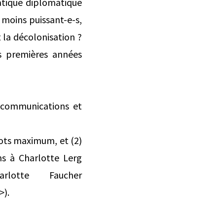
atique diplomatique
 moins puissant-e-s,
 la décolonisation ?
es premières années
s communications et
 mots maximum, et (2)
ns à Charlotte Lerg
lotte Faucher
>).