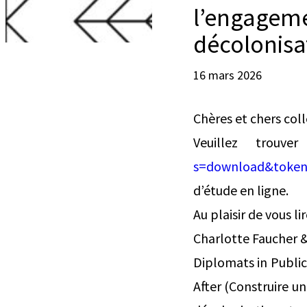
l’engageme
décolonisa
16 mars 2026
Chères et chers col
Veuillez trouv
s=download&token
d’étude en ligne.
Au plaisir de vous l
Charlotte Faucher &
Diplomats in Publi
After (Construire u