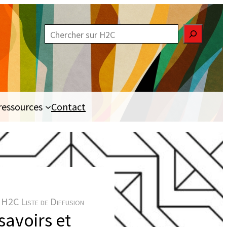
R
e
c
h
e
ressources
Contact
r
c
h
e
r
H2C Liste de Diffusion
savoirs et