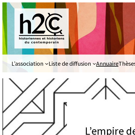
Aller
au
contenu
L’association
Liste de diffusion
Annuaire
Thèse
L’empire de