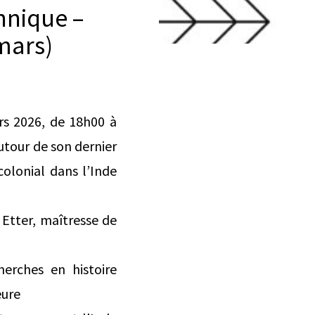
nnique –
mars)
ars 2026, de 18h00 à
utour de son dernier
colonial dans l’Inde
 Etter, maîtresse de
herches en histoire
eure