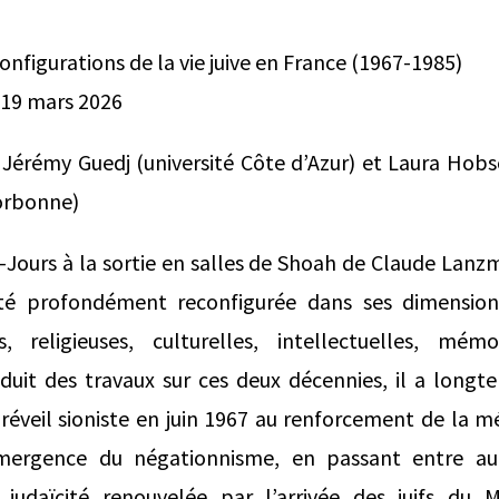
configurations de la vie juive en France (1967-1985)
i 19 mars 2026
 Jérémy Guedj (université Côte d’Azur) et Laura Hobs
orbonne)
x-Jours à la sortie en salles de Shoah de Claude Lanzm
 été profondément reconfigurée dans ses dimensio
es, religieuses, culturelles, intellectuelles, mém
duit des travaux sur ces deux décennies, il a long
réveil sioniste en juin 1967 au renforcement de la 
émergence du négationnisme, en passant entre au
e judaïcité renouvelée par l’arrivée des juifs du 