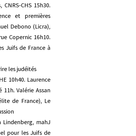
us, CNRS-CHS 15h30.
gence et premières
uel Debono (Licra),
rue Copernic 16h10.
s Juifs de France à
re les judéités
EPHE 10h40. Laurence
 11h. Valérie Assan
lite de France), Le
ussion
h Lindenberg, mahJ
l pour les Juifs de