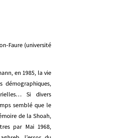
on-Faure (université
ann, en 1985, la vie
ns démographiques,
orielles… Si divers
temps semblé que le
mémoire de la Shoah,
tres par Mai 1968,
Maghreb, l’essor du