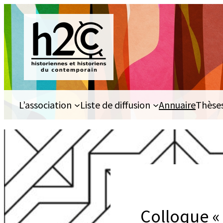
Aller
au
contenu
L’association
Liste de diffusion
Annuaire
Thèse
Colloque « 