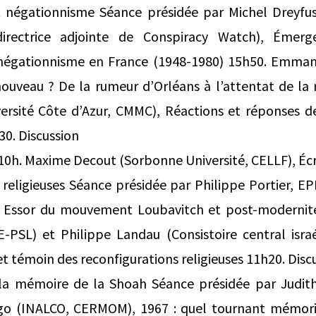
t négationnisme Séance présidée par Michel Dreyf
directrice adjointe de Conspiracy Watch), Émer
négationnisme en France (1948-1980) 15h50. Emman
ouveau ? De la rumeur d’Orléans à l’attentat de la 
ersité Côte d’Azur, CMMC), Réactions et réponses de
30. Discussion
10h. Maxime Decout (Sorbonne Université, CELLF), Écri
 religieuses Séance présidée par Philippe Portier, 
 Essor du mouvement Loubavitch et post-modernité
PSL) et Philippe Landau (Consistoire central israé
et témoin des reconfigurations religieuses 11h20. Disc
 la mémoire de la Shoah Séance présidée par Judit
o (INALCO, CERMOM), 1967 : quel tournant mémorie