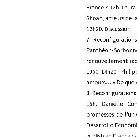
France ? 12h. Laura
Shoah, acteurs de l
12h20. Discussion
7. Reconfigurations
Panthéon-Sorbonne,
renouvellement radi
1960 14h20. Philip
amours… » De quelqu
8. Reconfigurations
15h. Danielle Coh
promesses de l’univ
Desarrollo Económic
yiddish en France :