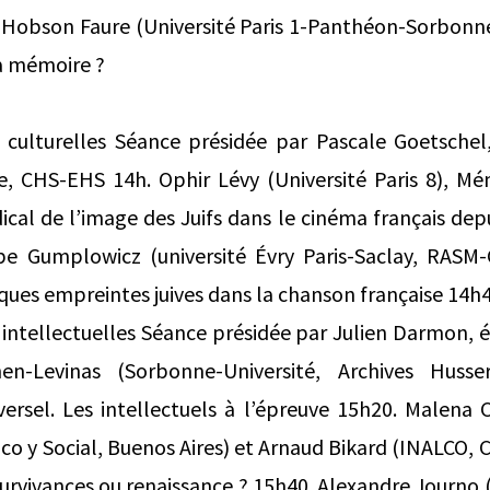
 Hobson Faure (Université Paris 1-Panthéon-Sorbonne
a mémoire ?
 culturelles Séance présidée par Pascale Goetschel,
 CHS-EHS 14h. Ophir Lévy (Université Paris 8), Mém
cal de l’image des Juifs dans le cinéma français depu
pe Gumplowicz (université Évry Paris-Saclay, RASM-
es empreintes juives dans la chanson française 14h4
 intellectuelles Séance présidée par Julien Darmon, é
en-Levinas (Sorbonne-Université, Archives Huss
ersel. Les intellectuels à l’épreuve 15h20. Malena C
o y Social, Buenos Aires) et Arnaud Bikard (INALCO,
 survivances ou renaissance ? 15h40. Alexandre Journo