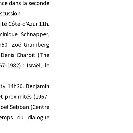
ance dans la seconde
iscussion
ité Côte-d’Azur 11h.
minique Schnapper,
1h50. Zoé Grumberg
 Denis Charbit (The
-1982) : Israël, le
ity 14h30. Benjamin
et proximités (1967-
. Joël Sebban (Centre
 temps du dialogue