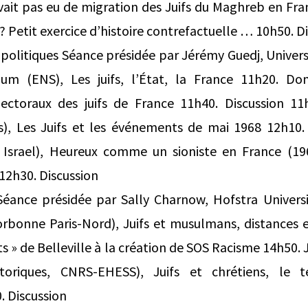
y avait pas eu de migration des Juifs du Maghreb en Fr
 ? Petit exercice d’histoire contrefactuelle … 10h50. D
 politiques Séance présidée par Jérémy Guedj, Univers
um (ENS), Les juifs, l’État, la France 11h20. Do
ctoraux des juifs de France 11h40. Discussion 1
rs), Les Juifs et les événements de mai 1968 12h10.
 Israel), Heureux comme un sioniste en France (1967
s 12h30. Discussion
Séance présidée par Sally Charnow, Hofstra Univers
orbonne Paris-Nord), Juifs et musulmans, distances 
ts » de Belleville à la création de SOS Racisme 14h50
toriques, CNRS-EHESS), Juifs et chrétiens, le
. Discussion