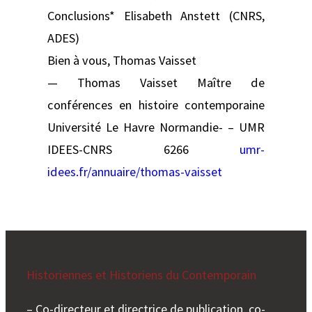
Conclusions* Elisabeth Anstett (CNRS,
ADES)
Bien à vous, Thomas Vaisset
— Thomas Vaisset Maître de
conférences en histoire contemporaine
Université Le Havre Normandie- – UMR
IDEES-CNRS 6266
umr-
idees.fr/annuaire/thomas-vaisset
Historiennes et Historiens du Contemporain
– Co-directeur et directrice de publication, co-