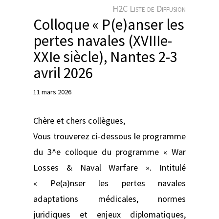
e
H2C Liste de Diffusion
r
Colloque « P(e)anser les
pertes navales (XVIIIe-
XXIe siècle), Nantes 2-3
avril 2026
11 mars 2026
Chère et chers collègues,
Vous trouverez ci-dessous le programme
du 3^e colloque du programme « War
Losses & Naval Warfare ». Intitulé
« Pe(a)nser les pertes navales
adaptations médicales, normes
juridiques et enjeux diplomatiques,