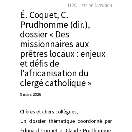
e
H2C Liste de Diffusion
r
É. Coquet, C.
Prudhomme (dir.),
dossier « Des
missionnaires aux
prêtres locaux : enjeux
et défis de
l’africanisation du
clergé catholique »
9 mars 2026
Chères et chers collègues,
Un dossier thématique coordonné par
Édouard Coquet et Claude Prudhomme,