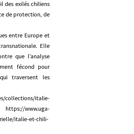
l des exilés chiliens
ce de protection, de
ques entre Europe et
ransnationale. Elle
ontre que l’analyse
rement fécond pour
qui traversent les
collections/italie-
 | https://www.uga-
lle/italie-et-chili-