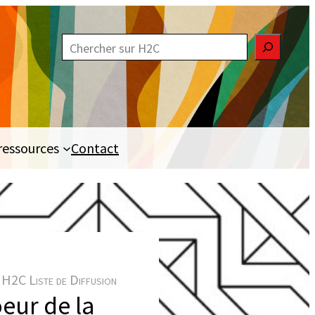
R
e
c
h
e
ressources
Contact
r
c
h
e
r
H2C Liste de Diffusion
oeur de la