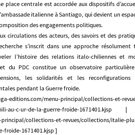
e place centrale est accordée aux dispositifs d’accuei
 l’ambassade italienne à Santiago, qui devient un espa
composition des engagements politiques.
ux circulations des acteurs, des savoirs et des prati
echerche s’inscrit dans une approche résolument t
eler l’histoire des relations italo-chiliennes et m
et du PDC constitue un observatoire particuliè
nsions, les solidarités et les reconfigurations 
tales pendant la Guerre froide.
editions.com/menu-principal/collections-et-revues/
t-chili-au-c-ur-de-la-guerre-froide-1671401.kjsp
incipal/collections-et-revues/collections/italie-plurie
e-froide-1671401.kjsp ]