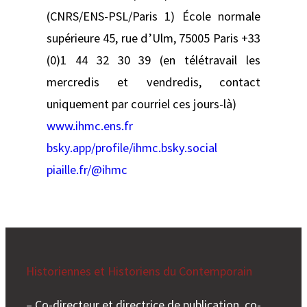
(CNRS/ENS-PSL/Paris 1) École normale
supérieure 45, rue d’Ulm, 75005 Paris +33
(0)1 44 32 30 39 (en télétravail les
mercredis et vendredis, contact
uniquement par courriel ces jours-là)
www.ihmc.ens.fr
bsky.app/profile/ihmc.bsky.social
piaille.fr/@ihmc
Historiennes et Historiens du Contemporain
– Co-directeur et directrice de publication, co-