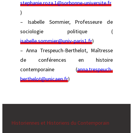
stephanie.roza.1@sorbonne-universite.fr
)
– Isabelle Sommier, Professeure de
sociologie politique (
isabelle.sommier@univ-paris1.fr
)
– Anna Trespeuch-Berthelot, Maîtresse
de conférences en histoire
contemporaine (
anna.trespeuch-
berthelot@unicaen.fr
)
Historiennes et Historiens du Contemporain