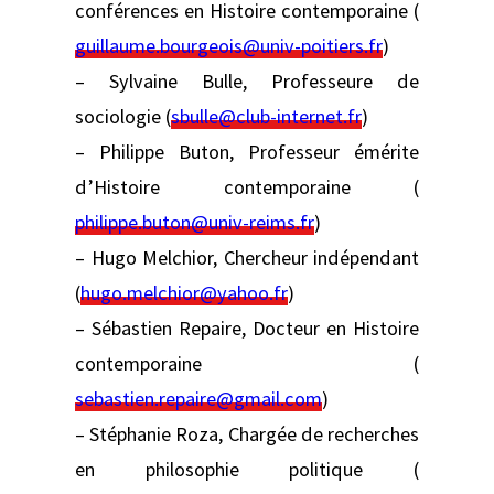
conférences en Histoire contemporaine (
guillaume.bourgeois@univ-poitiers.fr
)
– Sylvaine Bulle, Professeure de
sociologie (
sbulle@club-internet.fr
)
– Philippe Buton, Professeur émérite
d’Histoire contemporaine (
philippe.buton@univ-reims.fr
)
– Hugo Melchior, Chercheur indépendant
(
hugo.melchior@yahoo.fr
)
– Sébastien Repaire, Docteur en Histoire
contemporaine (
sebastien.repaire@gmail.com
)
– Stéphanie Roza, Chargée de recherches
en philosophie politique (