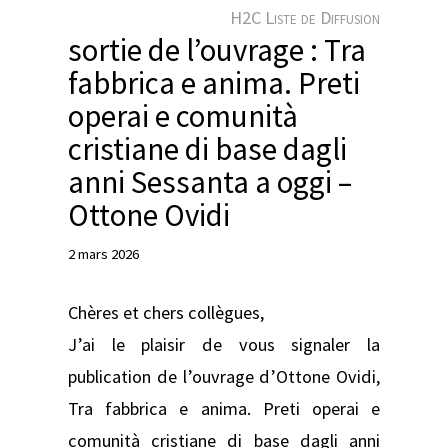
e
H2C Liste de Diffusion
r
sortie de l’ouvrage : Tra
fabbrica e anima. Preti
operai e comunità
cristiane di base dagli
anni Sessanta a oggi –
Ottone Ovidi
2 mars 2026
Chères et chers collègues,
J’ai le plaisir de vous signaler la
publication de l’ouvrage d’Ottone Ovidi,
Tra fabbrica e anima. Preti operai e
comunità cristiane di base dagli anni