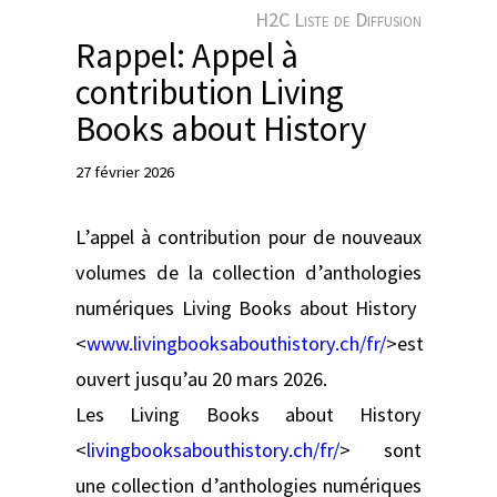
e
H2C Liste de Diffusion
r
Rappel: Appel à
contribution Living
Books about History
27 février 2026
L’appel à contribution pour de nouveaux
volumes de la collection d’anthologies
numériques Living Books about History
<
www.livingbooksabouthistory.ch/fr/
>est
ouvert jusqu’au 20 mars 2026.
Les Living Books about History
<
livingbooksabouthistory.ch/fr/
> sont
une collection d’anthologies numériques