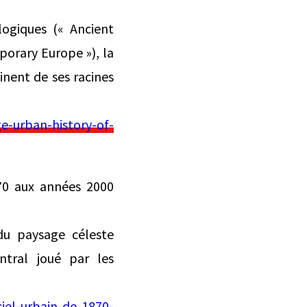
logiques (« Ancient
orary Europe »), la
inent de ses racines
e-urban-history-of-
870 aux années 2000
du paysage céleste
ntral joué par les
ciel-urbain-de-1870-