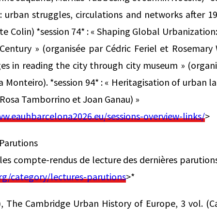
y : urban struggles, circulations and networks after 1
te Colin) *session 74* : « Shaping Global Urbanizatio
Century » (organisée par Cédric Feriel et Rosemary
s in reading the city through city museum » (organi
 Monteiro). *session 94* : « Heritagisation of urban 
 Rosa Tamborrino et Joan Ganau) »
w.eauhbarcelona2026.eu/sessions-overview-links/
>
rutions
i les compte-rendus de lecture des dernières parutions
rg/category/lectures-parutions
>*
), The Cambridge Urban History of Europe, 3 vol. (C