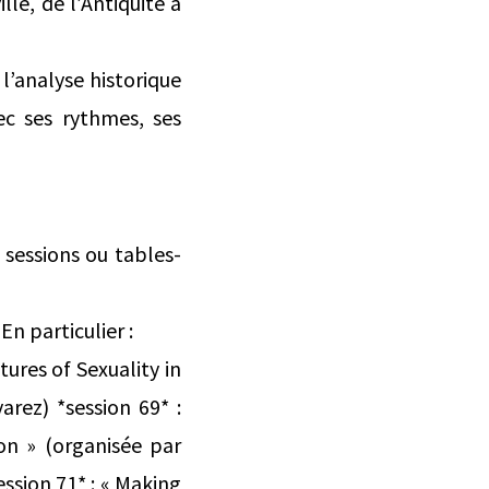
lle, de l’Antiquité à
l’analyse historique
ec ses rythmes, ses
 sessions ou tables-
n particulier :
ures of Sexuality in
rez) *session 69* :
ion » (organisée par
ssion 71* : « Making