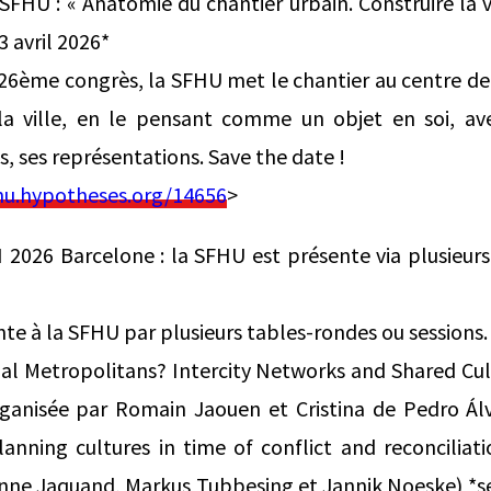
FHU : « Anatomie du chantier urbain. Construire la vi
3 avril 2026*
 26ème congrès, la SFHU met le chantier au centre de 
la ville, en le pensant comme un objet en soi, av
ts, ses représentations. Save the date !
hu.hypotheses.org/14656
>
2026 Barcelone : la SFHU est présente via plusieurs
e à la SFHU par plusieurs tables-rondes ou sessions. E
xual Metropolitans? Intercity Networks and Shared Cult
rganisée par Romain Jaouen et Cristina de Pedro Álva
anning cultures in time of conflict and reconciliat
rinne Jaquand, Markus Tubbesing et Jannik Noeske) *se