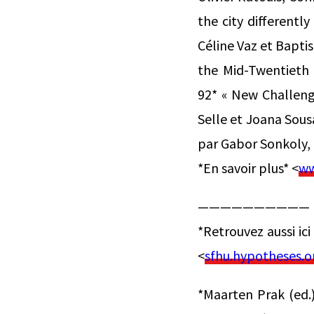
the city differentl
Céline Vaz et Baptis
the Mid-Twentieth 
92* « New Challenge
Selle et Joana Sousa
par Gabor Sonkoly,
*En savoir plus* <
ww
—————————— Pa
*Retrouvez aussi ic
<
sfhu.hypotheses.o
*Maarten Prak (ed.