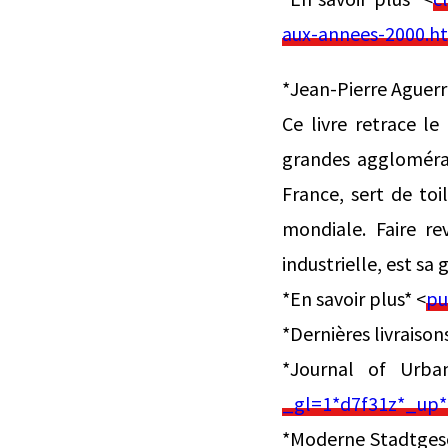
aux-annees-2000.h
*Jean-Pierre Aguerr
Ce livre retrace 
grandes agglomérat
France, sert de to
mondiale. Faire re
industrielle, est sa
*En savoir plus* <
pu
*Dernières livraison
*Journal of Urba
_gl=1*d7f31z*_u
*Moderne Stadtgesch