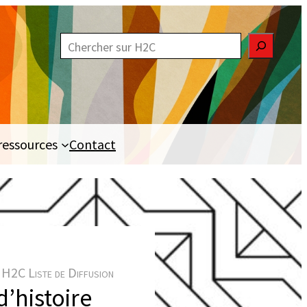
R
e
c
h
e
ressources
Contact
r
c
h
e
r
H2C Liste de Diffusion
d’histoire