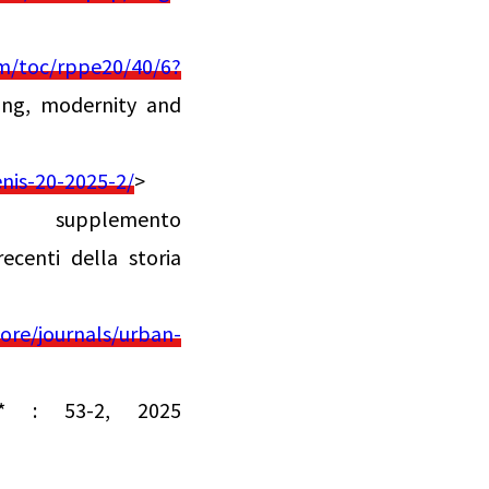
m/toc/rppe20/40/6?
ning, modernity and
enis-20-2025-2/
>
supplemento
recenti della storia
re/journals/urban-
)* : 53-2, 2025