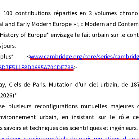
 100 contributions réparties en 3 volumes chrono
val and Early Modern Europe » ; « Modern and Contemp
story of Europe* envisage le fait urbain sur le cont
 jours.
plus* <
www.cambridge.org/core/series/cambridg
8D7F511F8D0695A70CDE738
>
day, Ciels de Paris. Mutation d’un ciel urbain, de 1
 2026)*
se plusieurs reconfigurations mutuelles majeures 
environnement urbain, en insistant sur le rôle ce
es savoirs et techniques des scientifiques et ingénieurs.
lassiques-garnier.com/ciels-de-paris-mutations-d-un-