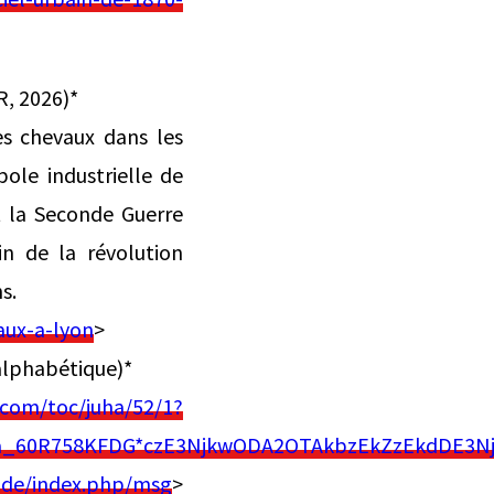
R, 2026)*
s chevaux dans les
ole industrielle de
t la Seconde Guerre
in de la révolution
s.
aux-a-lyon
>
 alphabétique)*
.com/toc/juha/52/1?
a_60R758KFDG*czE3NjkwODA2OTAkbzEkZzEkdDE3Nj
.de/index.php/msg
>