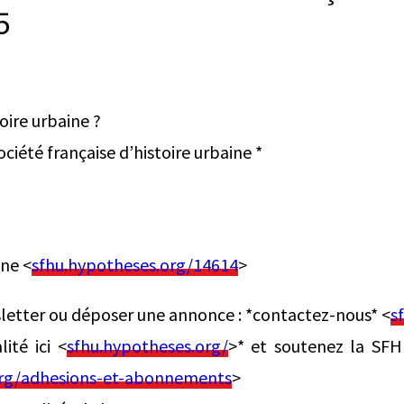
5
oire urbaine ?
ciété française d’histoire urbaine *
gne <
sfhu.hypotheses.org/14614
>
letter ou déposer une annonce : *contactez-nous* <
s
ité ici <
sfhu.hypotheses.org/
>* et soutenez la SFH
org/adhesions-et-abonnements
>