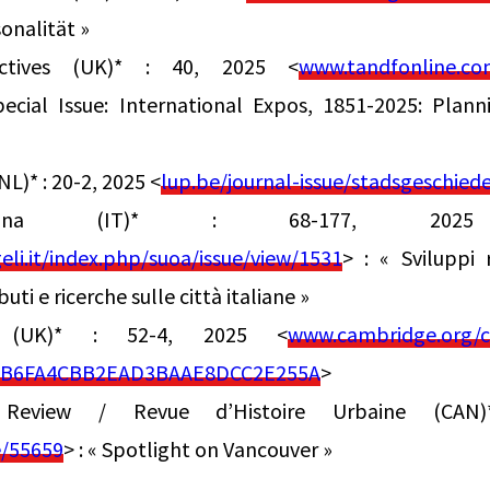
sonalität »
ectives (UK)* : 40, 2025 <
www.tandfonline.co
pecial Issue: International Expos, 1851-2025: Plan
L)* : 20-2, 2025 <
lup.be/journal-issue/stadsgeschied
bana (IT)* : 68-177, 2025 
eli.it/index.php/suoa/issue/view/1531
> : « Sviluppi 
ti e ricerche sulle città italiane »
y (UK)* : 52-4, 2025 <
www.cambridge.org/co
9AFB6FA4CBB2EAD3BAAE8DCC2E255A
>
 Review / Revue d’Histoire Urbaine (CAN
e/55659
> : « Spotlight on Vancouver »