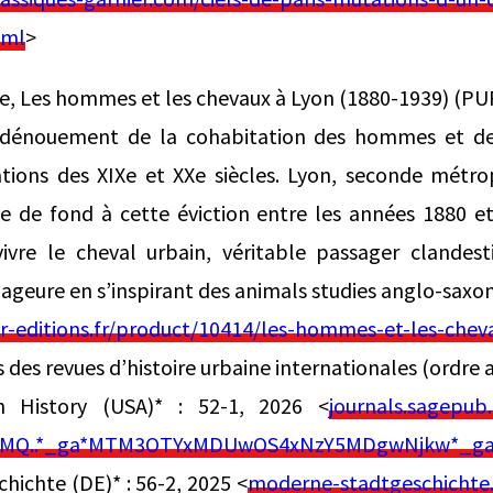
tml
>
e, Les hommes et les chevaux à Lyon (1880-1939) (PU
le dénouement de la cohabitation des hommes et de
ions des XIXe et XXe siècles. Lyon, seconde métrop
ile de fond à cette éviction entre les années 1880 e
vivre le cheval urbain, véritable passager clandest
 gageure en s’inspirant des animals studies anglo-saxon
r-editions.fr/product/10414/les-hommes-et-les-chev
s des revues d’histoire urbaine internationales (ordre
n History (USA)* : 52-1, 2026 <
journals.sagepub
p*MQ..*_ga*MTM3OTYxMDUwOS4xNzY5MDgwNjkw*_g
ichte (DE)* : 56-2, 2025 <
moderne-stadtgeschichte