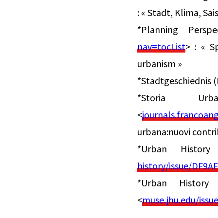
: « Stadt, Klima, Sai
*Planning Persp
nav=tocList
> : « S
urbanism »
*Stadtgeschiednis (N
*Storia Ur
<
journals.francoang
urbana:nuovi contribu
*Urban Histor
history/issue/DF
*Urban History
<
muse.jhu.edu/issu