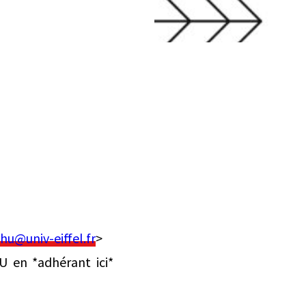
fhu@univ-eiffel.fr
>
U en *adhérant ici*