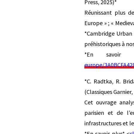
Press, 2025)*
Réunissant plus de
Europe » ; « Medie
*Cambridge Urban Hi
préhistoriques à nos
*En savoir 
europe/3A0BCFA42
*C. Radtka, R. Bri
(Classiques Garnier,
Cet ouvrage analy
parisien et de l’
infrastructures et l
*En savoir plus* <
c