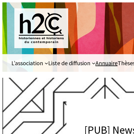
Aller
au
contenu
L’association
Liste de diffusion
Annuaire
Thèse
[PUB] Newsl