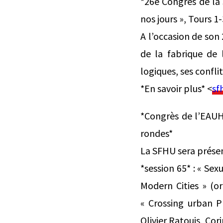
*26e Congrès de la S
nos jours », Tours 1-
A l’occasion de son
de la fabrique de 
logiques, ses confli
*En savoir plus* <
sf
*Congrès de l’EAUH 
rondes*
La SFHU sera présent
*session 65* : « Se
Modern Cities » (o
« Crossing urban Pl
Olivier Ratouis, Co