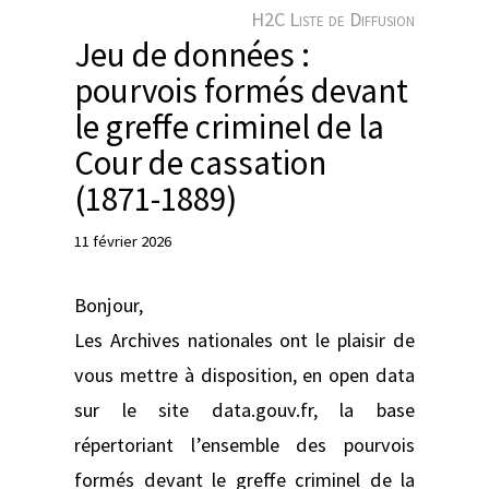
e
H2C Liste de Diffusion
r
Jeu de données :
pourvois formés devant
le greffe criminel de la
Cour de cassation
(1871-1889)
11 février 2026
Bonjour,
Les Archives nationales ont le plaisir de
vous mettre à disposition, en open data
sur le site data.gouv.fr, la base
répertoriant l’ensemble des pourvois
formés devant le greffe criminel de la