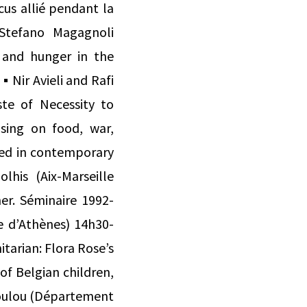
cus allié pendant la
Stefano Magagnoli
r and hunger in the
 Nir Avieli and Rafi
ste of Necessity to
sing on food, war,
ted in contemporary
lhis (Aix-Marseille
er. Séminaire 1992-
e d’Athènes) 14h30-
tarian: Flora Rose’s
of Belgian children,
poulou (Département