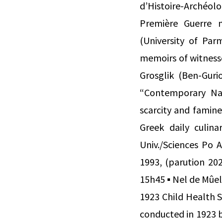
d’Histoire-Archéolo
Première Guerre 
(University of Par
memoirs of witnesse
Grosglik (Ben-Guri
“Contemporary Nat
scarcity and famin
Greek daily culina
Univ./Sciences Po 
1993, (parution 20
15h45 ▪ Nel de Mûel
1923 Child Health S
conducted in 1923 