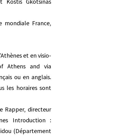
t Kostis Gkotsinas
e mondiale France,
thènes et en visio-
of Athens and via
çais ou en anglais.
s les horaires sont
e Rapper, directeur
es Introduction :
onidou (Département