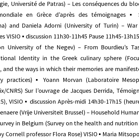
gie, Université de Patras) – Les conséquences du blo
mondiale en Grèce d’après des témoignages ▪ 
ma) and Daniela Adorni (University of Turin) – Wa
s VISIO ▪ discussion 11h30-11h45 Pause 11h45-13h15 ▪
on University of the Negev) – From Bourdieu’s Ta
ional Identity in the Greek culinary sphere (Focu
e, and the ways in which their memories are manifes
ry practices) ▪ Yoann Morvan (Laboratoire Mesopo
Aix/CNRS) Sur l’ouvrage de Jacques Derrida, Témoign
25), VISIO ▪ discussion Après-midi 14h30-17h15 (heur
enaere (Vrije Universiteit Brussel) – Household Humani
urvey in Belgium (Survey on the health and nutrition 
by Cornell professor Flora Rose) VISIO ▪ Maria Mitso