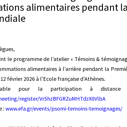
ions alimentaires pendant l
ndiale
lègues,
joint le programme de l’atelier « Témoins & témoign
mations alimentaires à l’arrière pendant la Premi
i 12 février 2026 à l’Ecole française d’Athènes.
éalable pour la participation à distanc
meeting/register/Vr5hzBFGRZuMHTdzX0VlbA
e :
www.efa.gr/events/psomi-temoins-temoignages/