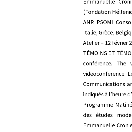
Emmanuelle Cronie
(Fondation Hélleniq
ANR PSOMI Consomm
Italie, Grèce, Belgi
Atelier – 12 février 
TÉMOINS ET TÉMOIGN
conférence. The 
videoconference. L
Communications and
indiqués à l’heure 
Programme Matinée 
des études moder
Emmanuelle Cronier