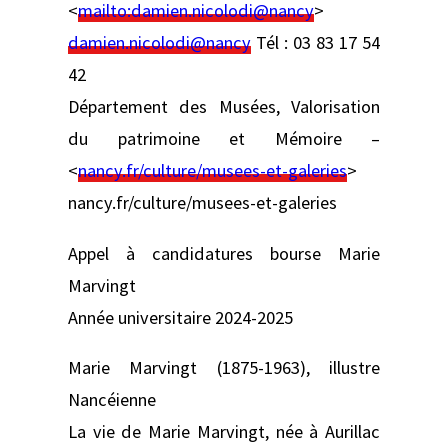
<
mailto:
damien.nicolodi@nancy
>
damien.nicolodi@nancy
Tél : 03 83 17 54
42
Département des Musées, Valorisation
du patrimoine et Mémoire –
<
nancy.fr/culture/musees-et-galeries
>
nancy.fr/culture/musees-et-galeries
Appel à candidatures bourse Marie
Marvingt
Année universitaire 2024-2025
Marie Marvingt (1875-1963), illustre
Nancéienne
La vie de Marie Marvingt, née à Aurillac