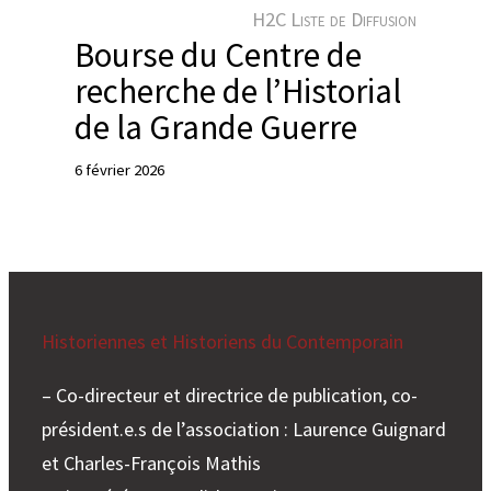
e
H2C Liste de Diffusion
r
Bourse du Centre de
recherche de l’Historial
de la Grande Guerre
6 février 2026
Historiennes et Historiens du Contemporain
– Co-directeur et directrice de publication, co-
président.e.s de l’association : Laurence Guignard
et Charles-François Mathis