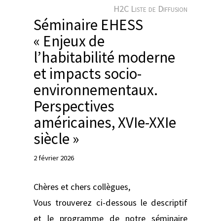
e
H2C Liste de Diffusion
r
Séminaire EHESS
« Enjeux de
l’habitabilité moderne
et impacts socio-
environnementaux.
Perspectives
américaines, XVIe-XXIe
siècle »
2 février 2026
Chères et chers collègues,
Vous trouverez ci-dessous le descriptif
et le programme de notre séminaire