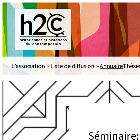
Aller
au
contenu
L’association
Liste de diffusion
Annuaire
Thèse
Séminaire: