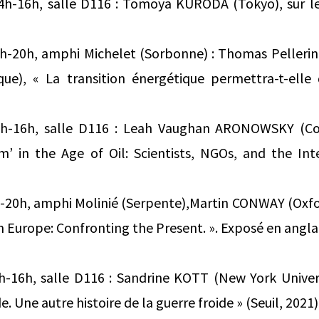
14h-16h, salle D116 : Tomoya KURODA (Tokyo), sur le
18h-20h, amphi Michelet (Sorbonne) : Thomas Pelleri
ue), « La transition énergétique permettra-t-elle 
4h-16h, salle D116 : Leah Vaughan ARONOWSKY (Co
’ in the Age of Oil: Scientists, NGOs, and the Inte
h-20h, amphi Molinié (Serpente),Martin CONWAY (Oxfor
 Europe: Confronting the Present. ». Exposé en anglai
h-16h, salle D116 : Sandrine KOTT (New York Universi
. Une autre histoire de la guerre froide » (Seuil, 2021)