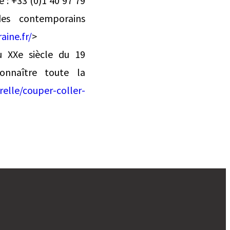
 : +33 (0)1 40 97 79
es contemporains
ine.fr/
>
u XXe siècle du 19
nnaître toute la
elle/couper-coller-