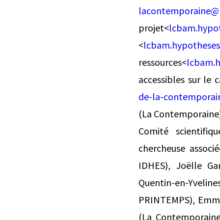
lacontemporaine@l
projet<
lcbam.hypot
<
lcbam.hypotheses.
ressources<
lcbam.h
accessibles sur le
de-la-contemporai
(La Contemporaine)
Comité scientifiq
chercheuse associé
IDHES), Joëlle Gar
Quentin-en-Yvelines
PRINTEMPS), Emmanu
(La Contemporaine)