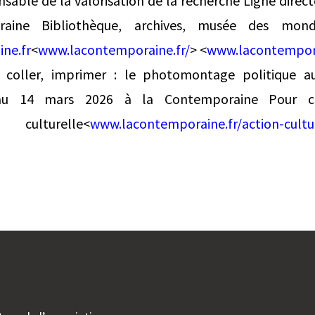
sable de la valorisation de la recherche Ligne directe
aine Bibliothèque, archives, musée des mond
ne.fr
<
www.lacontemporaine.fr/
> <
www.lacontempora
, coller, imprimer : le photomontage politique a
u 14 mars 2026 à la Contemporaine Pour co
culturelle<
www.lacontemporaine.fr/action-cultur