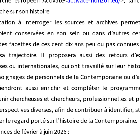
erche européen Activate<
activate-horizon.eu/
>, lan
he sur son histoire.
ation à interroger les sources et archives permet
 soient conservées en son sein ou dans d’autres cen
des facettes de ces cent dix ans peu ou pas connues
a trajectoire. Il proposera aussi des retours d’e
ises ou internationales, qui ont travaillé sur leur histo
émoignages de personnels de la Contemporaine ou d’a
viendront aussi enrichir et compléter le programm
unir chercheuses et chercheurs, professionnelles et p
rspectives diverses, afin de contribuer à identifier, 
r le regard porté sur l’histoire de la Contemporaine.
es de février à juin 2026 :