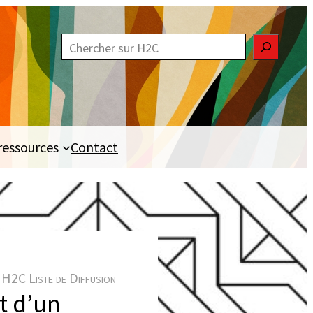
R
e
c
h
e
ressources
Contact
r
c
h
e
r
H2C Liste de Diffusion
t d’un