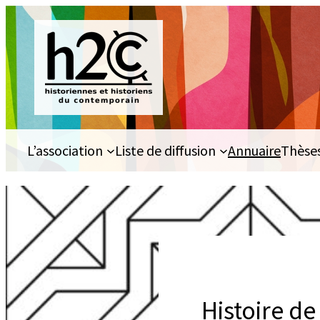
Aller
au
contenu
L’association
Liste de diffusion
Annuaire
Thèse
Histoire d