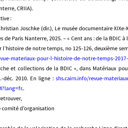
nterre, CRIIA).
tive :
Christian Joschke (dir.), Le musée documentaire XIXe-
es de Paris Nanterre, 2025. – « Cent ans : de la BDIC 
 l’histoire de notre temps, no 125-126, deuxième sem
revue-materiaux-pour-l-histoire-de-notre-temps-2017
che et collections de la BDIC », dans Matériaux pour
.-déc. 2010. En ligne :
shs.cairn.info/revue-materiaux
4?lang=fr
..
retrouver,
e comité d’organisation