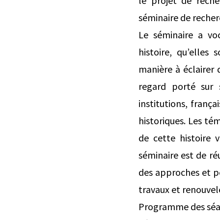
le projet de rech
séminaire de recherc
Le séminaire a voc
histoire, qu’elles
manière à éclairer 
regard porté sur s
institutions, frança
historiques. Les t
de cette histoire 
séminaire est de ré
des approches et pe
travaux et renouvele
Programme des séanc