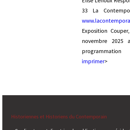
Elise Lehoux Respon
33 La Contempor
www.lacontemporai
Exposition Couper
novembre 2025 a
programmation 
imprimer
>
Historiennes et Historiens du Contemporain