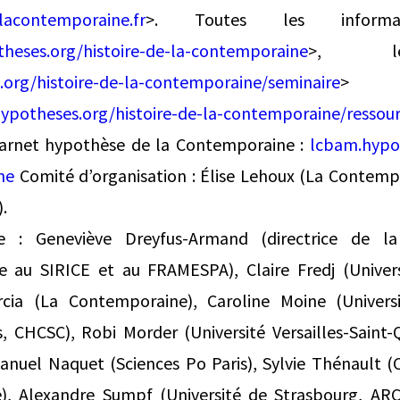
acontemporaine.fr
>. Toutes les inform
heses.org/histoire-de-la-contemporaine
>, le
org/histoire-de-la-contemporaine/seminaire
> 
ypotheses.org/histoire-de-la-contemporaine/ressou
 carnet hypothèse de la Contemporaine :
lcbam.hypot
ne
Comité d’organisation : Élise Lehoux (La Contempo
.
ue : Geneviève Dreyfus-Armand (directrice de l
e au SIRICE et au FRAMESPA), Claire Fredj (Univers
cia (La Contemporaine), Caroline Moine (Universit
, CHCSC), Robi Morder (Université Versailles-Saint-
el Naquet (Sciences Po Paris), Sylvie Thénault (
, Alexandre Sumpf (Université de Strasbourg, ARCH