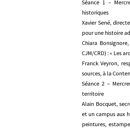
Séance 1 – Mercre
historiques
Xavier Sené, direct
pour une histoire a
Chiara Bonsignore,
CJM/CRD) : « Les ar
Franck Veyron, res
sources, à la Conte
Séance 2 – Mercred
territoire
Alain Bocquet, secré
et un campus aux hi
peintures, estampe