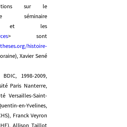
ations sur le
 séminaire
et les
rces
> sont
heses.org/histoire-
raine), Xavier Sené
a BDIC, 1998-2009,
ité Paris Nanterre,
é Versailles-Saint-
Quentin-en-Yvelines,
CHS), Franck Veyron
E), Allison Taillot